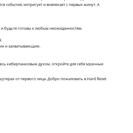
я события, интригует и вовлекает с первых минут. А
й и будьте готовы к любым неожиданностям.
й.
ным и захватывающим.
есь киберпанковым духом, откройте для себя мрачные
утерах от первого лица. Добро пожаловать в Hard Reset