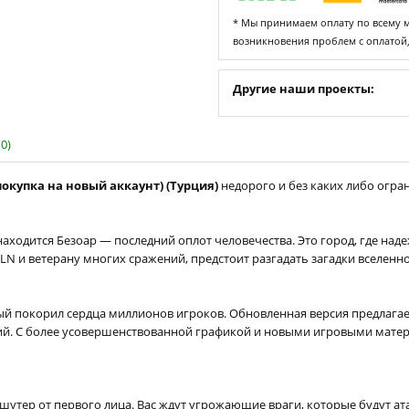
* Мы принимаем оплату по всему ми
возникновения проблем с оплатой
Другие наши проекты:
0)
(покупка на новый аккаунт) (Турция)
недорого и без каких либо огран
ходится Безоар — последний оплот человечества. Это город, где наде
LN и ветерану многих сражений, предстоит разгадать загадки вселенн
орый покорил сердца миллионов игроков. Обновленная версия предлаг
ий. С более усовершенствованной графикой и новыми игровыми матери
шутер от первого лица. Вас ждут угрожающие враги, которые будут ат