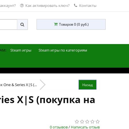
 аккаунт?
Как активировать ключ?
Контакты
Товаров 0 (0 руб.)
AM:
Steam игры
Steam игры по категориям
 One & Series X|S (...
ies X|S (покупка на
0 отзывов
/
Написать отзыв