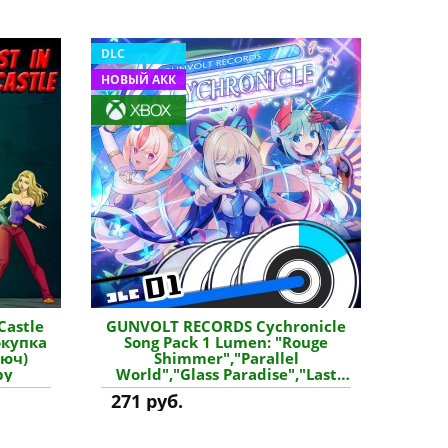
DLC
НОВЫЙ АКК
Castle
GUNVOLT RECORDS Cychronicle
окупка
Song Pack 1 Lumen: "Rouge
люч)
Shimmer","Parallel
ру
World","Glass Paradise","Last
Wish" - GUNVOLT RECORDS:
271 руб.
Cychronicle Xbox One & Series
X|S (покупка на новый
аккаунт) (Турция) купить