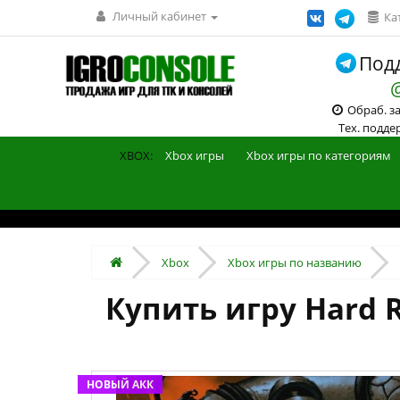
Личный кабинет
Ка
Подд
Обраб. зак
Тех. поддерж
XBOX:
Xbox игры
Xbox игры по категориям
Xbox
Xbox игры по названию
Купить игру Hard R
НОВЫЙ АКК