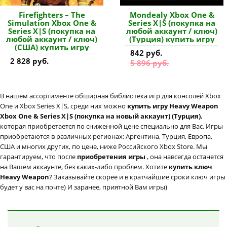
Firefighters – The
Mondealy Xbox One &
Simulation Xbox One &
Series X|S (покупка на
Series X|S (покупка на
любой аккаунт / ключ)
любой аккаунт / ключ)
(Турция) купить игру
(США) купить игру
842 руб.
2 828 руб.
5 896 руб.
В нашем ассортименте обширная библиотека игр для консолей Xbox
One и Xbox Series X|S, среди них можно
купить игру Heavy Weapon
Xbox One & Series X|S (покупка на новый аккаунт) (Турция)
,
которая приобретается по сниженной цене специально для Вас. Игры
приобретаются в различных регионах: Аргентина, Турция, Европа,
США и многих других, по цене, ниже Российского Xbox Store. Мы
гарантируем, что после
приобретения игры
, она навсегда останется
на Вашем аккаунте, без каких-либо проблем. Хотите
купить ключ
Heavy Weapon
? Заказывайте скорее и в кратчайшие сроки ключ игры
будет у вас на почте) И заранее, приятной Вам игры)