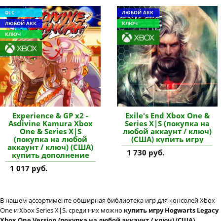
DLC
ЛЮБОЙ АКК
ЛЮБОЙ АКК
КЛЮЧ
КЛЮЧ
Experience & GP x2 -
Exile's End Xbox One &
Asdivine Kamura Xbox
Series X|S (покупка на
One & Series X|S
любой аккаунт / ключ)
(покупка на любой
(США) купить игру
аккаунт / ключ) (США)
1 730 руб.
купить дополнение
1 017 руб.
В нашем ассортименте обширная библиотека игр для консолей Xbox
One и Xbox Series X|S, среди них можно
купить игру Hogwarts Legacy
Xbox One Version (покупка на любой аккаунт / ключ) (США)
,