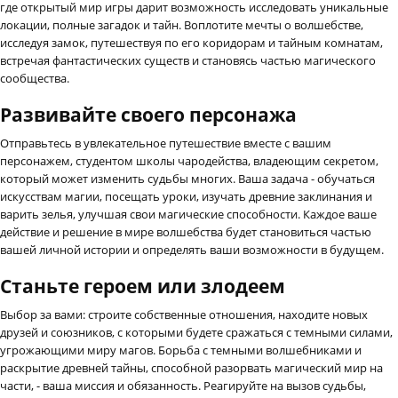
где открытый мир игры дарит возможность исследовать уникальные
локации, полные загадок и тайн. Воплотите мечты о волшебстве,
исследуя замок, путешествуя по его коридорам и тайным комнатам,
встречая фантастических существ и становясь частью магического
сообщества.
Развивайте своего персонажа
Отправьтесь в увлекательное путешествие вместе с вашим
персонажем, студентом школы чародейства, владеющим секретом,
который может изменить судьбы многих. Ваша задача - обучаться
искусствам магии, посещать уроки, изучать древние заклинания и
варить зелья, улучшая свои магические способности. Каждое ваше
действие и решение в мире волшебства будет становиться частью
вашей личной истории и определять ваши возможности в будущем.
Станьте героем или злодеем
Выбор за вами: строите собственные отношения, находите новых
друзей и союзников, с которыми будете сражаться с темными силами,
угрожающими миру магов. Борьба с темными волшебниками и
раскрытие древней тайны, способной разорвать магический мир на
части, - ваша миссия и обязанность. Реагируйте на вызов судьбы,