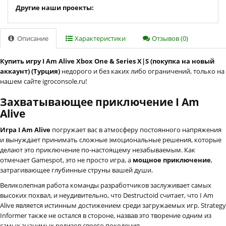
Другие наши проекты:
Описание
Характеристики
Отзывов (0)
Купить игру I Am Alive Xbox One & Series X|S (покупка на новый
аккаунт) (Турция)
недорого и без каких либо ограничений, только на
нашем сайте igroconsole.ru!
Захватывающее приключение I Am
Alive
Игра I Am Alive
погружает вас в атмосферу постоянного напряжения
и вынуждает принимать сложные эмоциональные решения, которые
делают это приключение по-настоящему незабываемым. Как
отмечает Gamespot, это не просто игра, а
мощное приключение
,
затрагивающее глубинные струны вашей души.
Великолепная работа команды разработчиков заслуживает самых
высоких похвал, и неудивительно, что Destructoid считает, что I Am
Alive является истинным достижением среди загружаемых игр. Strategy
Informer также не остался в стороне, назвав это творение одним из
самых значимых релизов своего поколения.