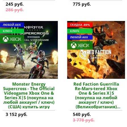
купить дополнение
245 руб.
775 руб.
286 руб.
ЛЮБОЙ АКК
СКИДКА -86%
КЛЮЧ
КЛЮЧ
ЛЮБОЙ АКК
Monster Energy
Red Faction Guerrilla
Supercross - The Official
Re-Mars-tered Xbox
Videogame Xbox One &
One & Series X|S
Series X|S (покупка на
(покупка на любой
любой аккаунт / ключ)
аккаунт / ключ)
(США) купить игру
(Великобритания)
купить игру
3 152 руб.
540 руб.
3 778 руб.