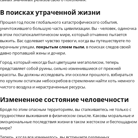
В поисках утраченной жизни
Прошел год после глобального катастрофического события,
уничтожившего большую часть цивилизации. Вы - человек, одиночка
в этом постапокалиптическом мире, который отчаянно пытается
выжить. Вас одолевает чувство тревоги, когда вы путешествуете по
мрачным улицам,
покрытым слоем пыли
, в поисках следов своей
давно пропавшей жены и дочери.
Город, который некогда был цветущим мегаполисом, теперь
представляет собой руины, сильно изменившиеся от прежней
красоты. Вы должны исследовать эти осколки прошлого, взбираться
по хрупким остаткам небоскребов в стремлении найти хоть немного
чистого воздуха и нерастраченные ресурсы.
Измененное состояние человечности
Бродя по этим опасным территориям, вы сталкиваетесь не только с
трудностями выживания в физическом смысле. Каковы моральные и
эмоциональные последствия жизни в таком жестоком и беспощадном
мире?
Теперь, когда все изменилось, вы встречаете различных