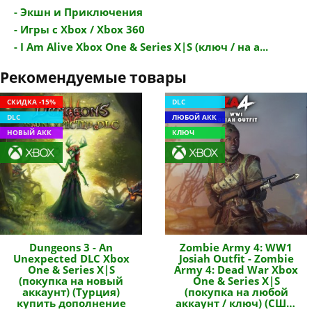
- Экшн и Приключения
- Игры с Xbox / Xbox 360
- I Am Alive Xbox One & Series X|S (ключ / на а...
Рекомендуемые товары
СКИДКА -15%
DLC
DLC
ЛЮБОЙ АКК
НОВЫЙ АКК
КЛЮЧ
Dungeons 3 - An
Zombie Army 4: WW1
Unexpected DLC Xbox
Josiah Outfit - Zombie
One & Series X|S
Army 4: Dead War Xbox
(покупка на новый
One & Series X|S
аккаунт) (Турция)
(покупка на любой
купить дополнение
аккаунт / ключ) (США)