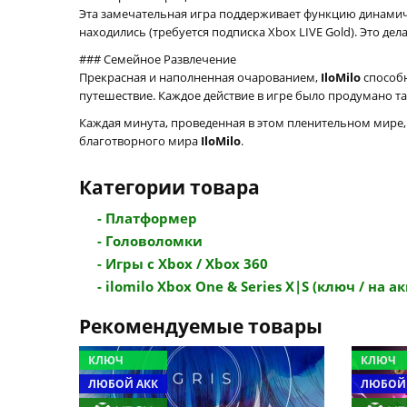
Эта замечательная игра поддерживает функцию динамич
находились (требуется подписка Xbox LIVE Gold). Это де
### Семейное Развлечение
Прекрасная и наполненная очарованием,
IloMilo
способн
путешествие. Каждое действие в игре было продумано т
Каждая минута, проведенная в этом пленительном мире,
благотворного мира
IloMilo
.
Категории товара
- Платформер
- Головоломки
- Игры с Xbox / Xbox 360
- ilomilo Xbox One & Series X|S (ключ / на акк
Рекомендуемые товары
КЛЮЧ
КЛЮЧ
ЛЮБОЙ АКК
ЛЮБОЙ