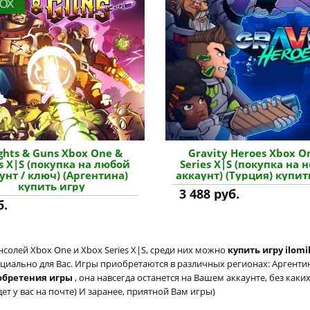
ghts & Guns Xbox One &
Gravity Heroes Xbox O
es X|S (покупка на любой
Series X|S (покупка на 
унт / ключ) (Аргентина)
аккаунт) (Турция) купит
купить игру
3 488 руб.
б.
солей Xbox One и Xbox Series X|S, среди них можно
купить игру ilomi
циально для Вас. Игры приобретаются в различных регионах: Аргентина
обретения игры
, она навсегда останется на Вашем аккаунте, без как
т у вас на почте) И заранее, приятной Вам игры)