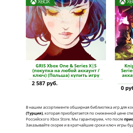
GRIS Xbox One & Series X|S
Kni
(покупка на любой аккаунт /
Seri
ключ) (Польша) купить игру
акка
2 587 руб.
0 ру
В нашем ассортименте обширная библиотека игр для кон
(Турция)
, которая приобретается по сниженной цене спе
Российского Xbox Store. Мы гарантируем, что после
при
Заказывайте скорее и в кратчайшие сроки ключ игры буде