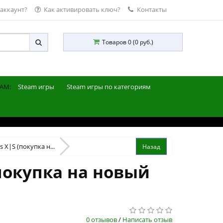
 аккаунт?
Как активировать ключ?
Контакты
Товаров 0 (0 руб.)
AM:
Steam игры
Steam игры по категориям
s X|S (покупка н...
(покупка на новый
0 отзывов
/
Написать отзыв