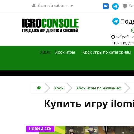
Личный кабинет
Ка
Подд
Обраб. зак
Тех. поддерж
XBOX:
Xbox игры
Xbox игры по категориям
Xbox
Xbox игры по названию
Купить игру ilom
НОВЫЙ АКК