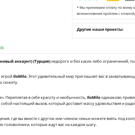
* Мы принимаем оплату по всему ми
возникновения проблем с оплатой
Другие наши проекты:
0)
а новый аккаунт) (Турция)
недорого и без каких либо ограничений, тол
с игрой
IloMilo
. Этот удивительный мир приглашает вас в захватывающ
о сюжету.
ч. Переплетая в себе красоту и необычность,
IloMilo
одинаково привле
ют собой настоящий вызов, который доставит массу удовольствия и рад
ния, где вы вместе с другом или членом семьи можете взять под конт
е головоломки, которые ждут вас на каждом шагу.