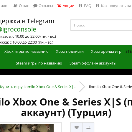
талог
О нас
Отзывы
Акции
FAQ
Как покупать на
ержка в Telegram
@igroconsole
азов: с 10:00 до 22:00 (пн. - вс.)
ка: с 10:00 до 22:00 (пн. - вс.)
Xbox игры по названию
Xbox подписки
Xbox аренда игр
STE
Steam игры по названию
Steam оффлайн аккаунты
Купить игру ilomilo Xbox One & Series X|...
ilomilo Xbox One & Serie
ilo Xbox One & Series X|S 
аккаунт) (Турция)