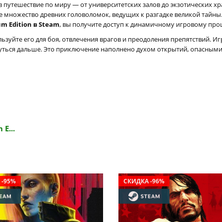
 путешествие по миру — от университетских залов до экзотических хр
те множество древних головоломок, ведущих к разгадке великой тайн
um Edition в Steam
, вы получите доступ к динамичному игровому про
уйте его для боя, отвлечения врагов и преодоления препятствий. Игр
уться дальше. Это приключение наполнено духом открытий, опасным
 E...
 -95%
СКИДКА -96%