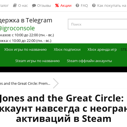
талог
О нас
Отзывы
Акции
FAQ
Как покупать на
ержка в Telegram
@igroconsole
азов: с 10:00 до 22:00 (пн. - вс.)
ка: с 10:00 до 22:00 (пн. - вс.)
Xbox игры по названию
Xbox подписки
Xbox аренда игр
STE
Steam игры по названию
Steam оффлайн аккаунты
s and the Great Circle: Prem...
Jones and the Great Circle:
каунт навсегда с неогр
активаций в Steam