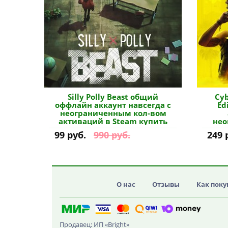
Silly Polly Beast общий
Cyb
оффлайн аккаунт навсегда с
Ed
неограниченным кол-вом
активаций в Steam купить
нео
акт
99 руб.
990 руб.
249 
О нас
Отзывы
Как поку
Продавец: ИП «Bright»