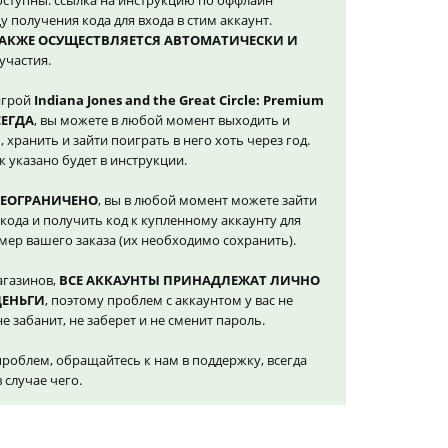
оступны: ссылка на инструкцию по оффлайн
у получения кода для входа в стим аккаунт.
ТАКЖЕ ОСУЩЕСТВЛЯЕТСЯ АВТОМАТИЧЕСКИ И
участия.
игрой
Indiana Jones and the Great Circle: Premium
СЕГДА
, вы можете в любой момент выходить и
, хранить и зайти поиграть в него хоть через год.
 указано будет в инструкции.
НЕОГРАНИЧЕНО
, вы в любой момент можете зайти
кода и получить код к купленному аккаунту для
омер вашего заказа (их необходимо сохранить).
агазинов,
ВСЕ АККАУНТЫ ПРИНАДЛЕЖАТ ЛИЧНО
ДЕНЬГИ
, поэтому проблем с аккаунтом у вас не
е забанит, не заберет и не сменит пароль.
проблем, обращайтесь к нам в поддержку, всегда
случае чего.