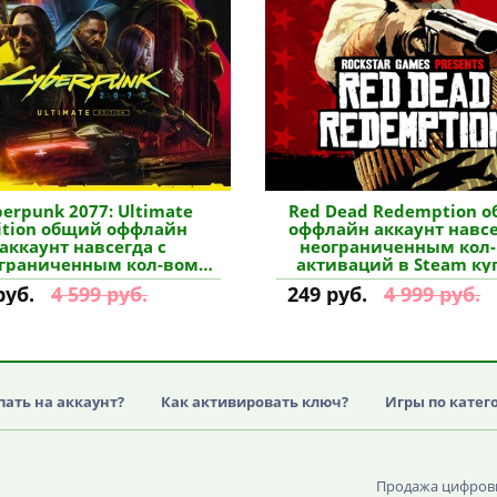
erpunk 2077: Ultimate
Red Dead Redemption 
ition общий оффлайн
оффлайн аккаунт навсе
аккаунт навсегда с
неограниченным кол
граниченным кол-вом
активаций в Steam ку
иваций в Steam купить
руб.
4 599 руб.
249 руб.
4 999 руб.
пать на аккаунт?
Как активировать ключ?
Игры по катег
Продажа цифровы