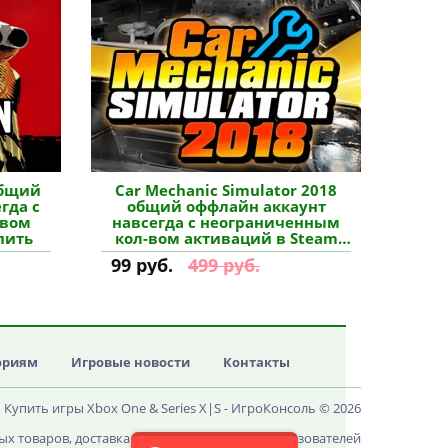
общий
Car Mechanic Simulator 2018
гда с
общий оффлайн аккаунт
-вом
навсегда с неограниченным
пить
кол-вом активаций в Steam
купить
99 руб.
499 руб.
ориям
Игровые новости
Контакты
Купить игры Xbox One & Series X|S - ИгроКонсоль © 2026
х товаров, доставка ключей и поддержка пользователей