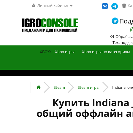
Личный кабинет
Ка
Подд
Обраб. зак
Тех. поддерж
XBOX:
Xbox игры
Xbox игры по категориям
Steam
Steam игры
Indiana Jone
Купить Indiana 
общий оффлайн ак