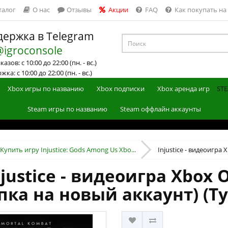
талог
О нас
Отзывы
Акции
FAQ
Как покупать на
ержка в Telegram
@igroconsole
азов: с 10:00 до 22:00 (пн. - вс.)
ка: с 10:00 до 22:00 (пн. - вс.)
Xbox игры по названию
Xbox подписки
Xbox аренда игр
STE
Steam игры по названию
Steam оффлайн аккаунты
Купить игру Injustice: Gods Among Us Xbo...
Injustice - видеоигра X
justice - видеоигра Xbox O
пка на новый аккаунт) (Т