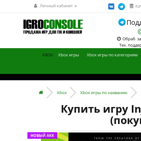
Личный кабинет
Ка
Подд
Обраб. зак
Тех. поддерж
XBOX:
Xbox игры
Xbox игры по категориям
Xbox
Xbox игры по названию
Купить игру In
(поку
НОВЫЙ АКК