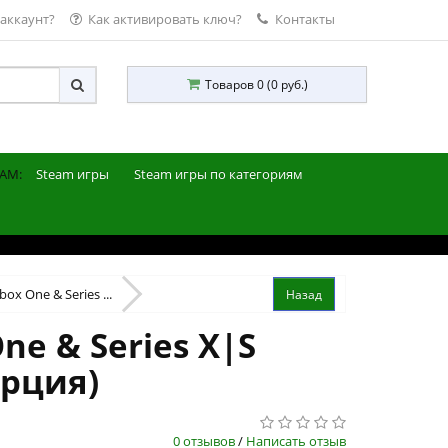
 аккаунт?
Как активировать ключ?
Контакты
Товаров 0 (0 руб.)
AM:
Steam игры
Steam игры по категориям
box One & Series ...
ne & Series X|S
урция)
0 отзывов
/
Написать отзыв