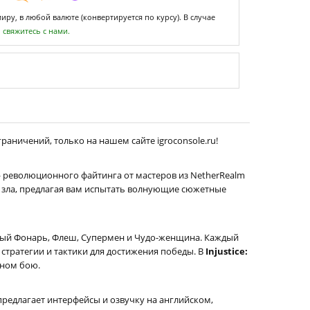
ру, в любой валюте (конвертируется по курсу). В случае
,
свяжитесь с нами.
раничений, только на нашем сайте igroconsole.ru!
революционного файтинга от мастеров из NetherRealm
и зла, предлагая вам испытать волнующие сюжетные
еный Фонарь, Флеш, Супермен и Чудо-женщина. Каждый
стратегии и тактики для достижения победы. В
Injustice:
дном бою.
редлагает интерфейсы и озвучку на английском,