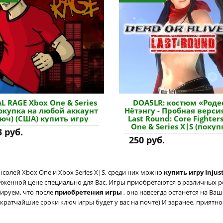
L RAGE Xbox One & Series
DOA5LR: костюм «Роде
покупка на любой аккаунт
Нётэнгу - Пробная верси
люч) (США) купить игру
Last Round: Core Fighter
One & Series X|S (покуп
3 руб.
новый аккаунт) куп
250 руб.
дополнение
солей Xbox One и Xbox Series X|S, среди них можно
купить игру Injus
ниженной цене специально для Вас. Игры приобретаются в различных р
тируем, что после
приобретения игры
, она навсегда останется на Ва
 кратчайшие сроки ключ игры будет у вас на почте) И заранее, приятн