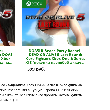
о» —
DOA5LR Beach Party Rachel -
я DOA5
DEAD OR ALIVE 5 Last Round:
s Xbox
Core Fighters Xbox One & Series
ка на
X|S (покупка на любой аккаунт
ить
/ ключ) (США) купить
599 руб.
дополнение
tice - видеоигра Xbox One & Series X|S (покупка на
егионах: Аргентина, Турция, Европа, США и многих
шем аккаунте, без каких-либо проблем. Хотите
купить
ой Вам игры)