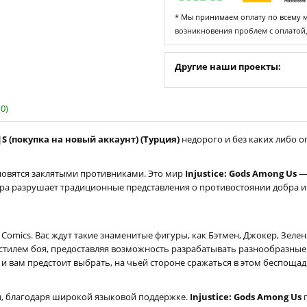
* Мы принимаем оплату по всему ми
возникновения проблем с оплатой
Другие наши проекты:
0)
X|S (покупка на новый аккаунт) (Турция)
недорого и без каких либо ог
ановятся заклятыми противниками. Это мир
Injustice: Gods Among Us
— 
 Игра разрушает традиционные представления о противостоянии добра 
Comics. Вас ждут такие знаменитые фигуры, как Бэтмен, Джокер, Зел
стилем боя, предоставляя возможность разрабатывать разнообразные 
 и вам предстоит выбрать, на чьей стороне сражаться в этом беспоща
ты, благодаря широкой языковой поддержке.
Injustice: Gods Among Us
п