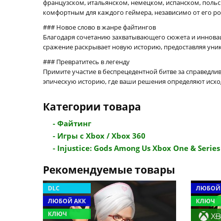
французском, итальянском, немецком, испанском, польс
комфортным для каждого геймера, независимо от его ро
### Новое слово в жанре файтингов
Благодаря сочетанию захватывающего сюжета и иннова
сражение раскрывает новую историю, предоставляя уник
### Превратитесь в легенду
Примите участие в беспрецедентной битве за справедли
эпическую историю, где ваши решения определяют исход 
Категории товара
- Файтинг
- Игры с Xbox / Xbox 360
- Injustice: Gods Among Us Xbox One & Series 
Рекомендуемые товары
DLC
ЛЮБОЙ
ЛЮБОЙ АКК
КЛЮЧ
КЛЮЧ