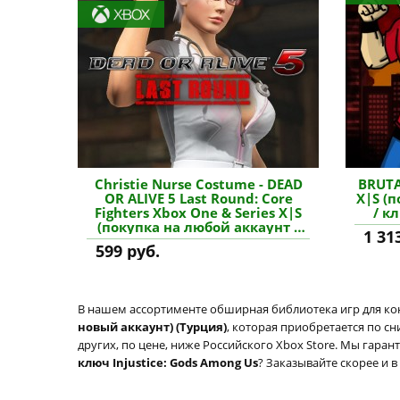
Christie Nurse Costume - DEAD
BRUTA
OR ALIVE 5 Last Round: Core
X|S (
Fighters Xbox One & Series X|S
/ к
(покупка на любой аккаунт /
1 31
ключ) (США) купить
599 руб.
дополнение
В нашем ассортименте обширная библиотека игр для кон
новый аккаунт) (Турция)
, которая приобретается по с
других, по цене, ниже Российского Xbox Store. Мы гаран
ключ Injustice: Gods Among Us
? Заказывайте скорее и в