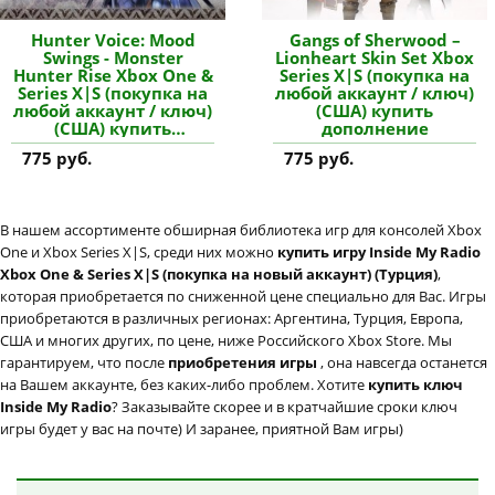
Hunter Voice: Mood
Gangs of Sherwood –
Swings - Monster
Lionheart Skin Set Xbox
Hunter Rise Xbox One &
Series X|S (покупка на
Series X|S (покупка на
любой аккаунт / ключ)
любой аккаунт / ключ)
(США) купить
(США) купить
дополнение
дополнение
775 руб.
775 руб.
В нашем ассортименте обширная библиотека игр для консолей Xbox
One и Xbox Series X|S, среди них можно
купить игру Inside My Radio
Xbox One & Series X|S (покупка на новый аккаунт) (Турция)
,
которая приобретается по сниженной цене специально для Вас. Игры
приобретаются в различных регионах: Аргентина, Турция, Европа,
США и многих других, по цене, ниже Российского Xbox Store. Мы
гарантируем, что после
приобретения игры
, она навсегда останется
на Вашем аккаунте, без каких-либо проблем. Хотите
купить ключ
Inside My Radio
? Заказывайте скорее и в кратчайшие сроки ключ
игры будет у вас на почте) И заранее, приятной Вам игры)