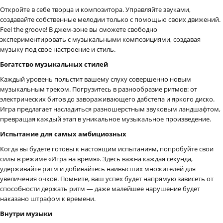
Откройте в себе творца и композитора. Управляйте звуками,
создавайте собственные мелодии только с помощью своих движений.
Feel the groove! В джем-зоне вы сможете свободно
экспериментировать с музыкальными композициями, создавая
музыку под свое настроение и стиль.
Богатство музыкальных стилей
Каждый уровень польстит вашему слуху совершенно новым
музыкальным треком. Погрузитесь в разнообразие ритмов: от
электрических битов до завораживающего дабстепа и яркого диско.
Игра предлагает насладиться разношерстным звуковым ландшафтом,
превращая каждый этап в уникальное музыкальное произведение.
Испытание для самых амбициозных
Когда вы будете готовы к настоящим испытаниям, попробуйте свои
силы в режиме «Игра на время». Здесь важна каждая секунда,
удерживайте ритм и добивайтесь наивысших множителей для
увеличения очков. Помните, ваш успех будет напрямую зависеть от
способности держать ритм — даже малейшее нарушение будет
наказано штрафом к времени.
Внутри музыки