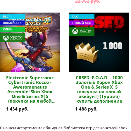
22 762 руб.
DLC
DLC
ЛЮБОЙ АКК
НОВЫЙ АКК
КЛЮЧ
Electronic Supersonic
CRSED: F.O.A.D. - 1000
Cybertronic Rocco -
Золотых Корон Xbox
Awesomenauts
One & Series X|S
Assemble! Skin Xbox
(покупка на новый
One & Series X|S
аккаунт) (Турция)
(покупка на любой
купить дополнение
аккаунт / ключ) (США)
1 434 руб.
1 488 руб.
купить дополнение
В нашем ассортименте обширная библиотека игр для консолей Xbox