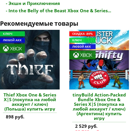
- Экшн и Приключения
- Into the Belly of the Beast Xbox One & Series...
Рекомендуемые товары
КЛЮЧ
СКИДКА -89%
ЛЮБОЙ АКК
КЛЮЧ
ЛЮБОЙ АКК
Thief Xbox One & Series
tinyBuild Action-Packed
X|S (покупка на любой
Bundle Xbox One &
аккаунт / ключ)
Series X|S (покупка на
(Польша) купить игру
любой аккаунт / ключ)
(Аргентина) купить
898 руб.
игру
2 529 руб.