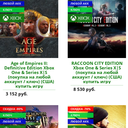
ЛЮБОЙ АКК
ЛЮБОЙ АКК
КЛЮЧ
КЛЮЧ
Age of Empires II:
RACCOON CITY EDITION
Definitive Edition Xbox
Xbox One & Series X|S
One & Series X|S
(покупка на любой
(покупка на любой
аккаунт / ключ) (США)
аккаунт / ключ) (США)
купить игру
купить игру
8 530 руб.
3 152 руб.
СКИДКА -90%
СКИДКА -76%
КЛЮЧ
КЛЮЧ
ЛЮБОЙ АКК
ЛЮБОЙ АКК