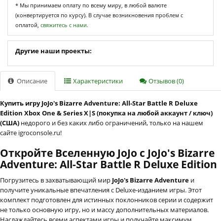
* Мы принимаем оплату по всему миру, в любой валюте
(конвертируется по курсу). В случае возникновения проблем с
оплатой,
свяжитесь с нами.
Другие наши проекты:
Описание
Характеристики
Отзывов (0)
Купить игру JoJo's Bizarre Adventure: All-Star Battle R Deluxe
Edition Xbox One & Series X|S (покупка на любой аккаунт / ключ)
(США)
недорого и без каких либо ограничений, только на нашем
сайте igroconsole.ru!
Откройте Вселенную JoJo с JoJo's Bizarre
Adventure: All-Star Battle R Deluxe Edition
Погрузитесь в захватывающий мир
JoJo's Bizarre Adventure
и
получите уникальные впечатления с Deluxe-изданием игры. Этот
комплект подготовлен для истинных поклонников серии и содержит
не только основную игру, но и массу дополнительных материалов.
Наслаждайтесь всеми аспектами игры и получайте максимум