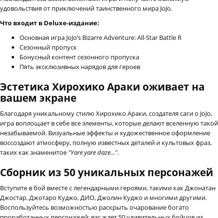
удовольствия от приключений таинственного мира JoJo.
Что входит в Deluxe-издание:
Основная игра JoJo’s Bizarre Adventure: All-Star Battle R
Сезонный пропуск
Бонусный контент сезонного пропуска
Пять эксклюзивных нарядов для героев
Эстетика Хирохико Араки оживает на
вашем экране
Благодаря уникальному стилю Хирохико Араки, создателя саги о JoJo,
игра воплощает в себе все элементы, которые делают вселенную такой
незабываемой. Визуальные эффекты и художественное оформление
воссоздают атмосферу, полную известных деталей и культовых фраз,
таких как знаменитое
"Yare yare daze..."
.
Сборник из 50 уникальных персонажей
Вступите в бой вместе с легендарными героями, такими как Джонатан
Джостар, Джотаро Куджо, ДИО, Джолин Куджо и многими другими.
Воспользуйтесь возможностью раскрыть очарование богато
проработанных персонажей: вас ждет 50 удивительных бойцов из