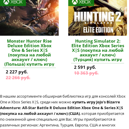
Monster Hunter Rise
Hunting Simulator 2:
Deluxe Edition Xbox
Elite Edition Xbox Series
One & Series X|S
X|S (покупка на любой
(покупка на любой
аккаунт / ключ)
аккаунт / ключ)
(Турция) купить игру
(Польша) купить игру
2 591 руб.
2 227 руб.
10 363 руб.
22 266 руб.
В нашем ассортименте обширная библиотека игр для консолей Xbox
One и Xbox Series X|S, среди них можно
купить игру JoJo's Bizarre
Adventure: All-Star Battle R Deluxe Edition Xbox One & Series X|S
(покупка на любой аккаунт / ключ) (США)
, которая приобретается
по сниженной цене специально для Вас. Игры приобретаются в
различных регионах: Аргентина, Турция, Европа, США и многих