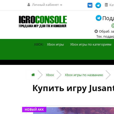
Личный кабинет
Ка
Подд
Обраб. зак
Тех. поддерж
XBOX:
Xbox игры
Xbox игры по категориям
Xbox
Xbox игры по названию
Купить игру Jusan
НОВЫЙ АКК