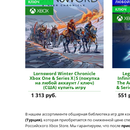
КЛЮЧ
ЛЮБОЙ
КЛЮЧ
Lornsword Winter Chronicle
Leg
Xbox One & Series X|S (покупка
Infin
на любой аккаунт / ключ)
The A
(США) купить игру
& Ser
аккау
1 313 руб.
551 
В нашем ассортименте обширная библиотека игр для кон
(Турция)
, которая приобретается по сниженной цене спе
Российского Xbox Store. Мы гарантируем, что после
при