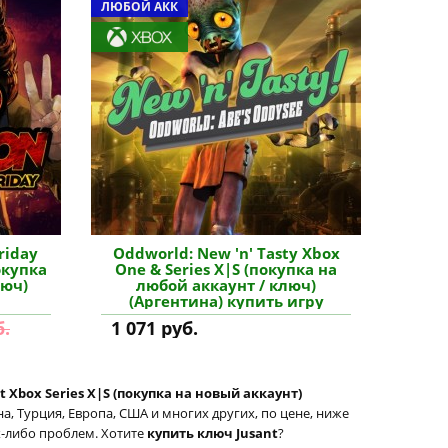
ЛЮБОЙ АКК
riday
Oddworld: New 'n' Tasty Xbox
окупка
One & Series X|S (покупка на
люч)
любой аккаунт / ключ)
(Аргентина) купить игру
б.
1 071 руб.
t Xbox Series X|S (покупка на новый аккаунт)
, Турция, Европа, США и многих других, по цене, ниже
их-либо проблем. Хотите
купить ключ Jusant
?