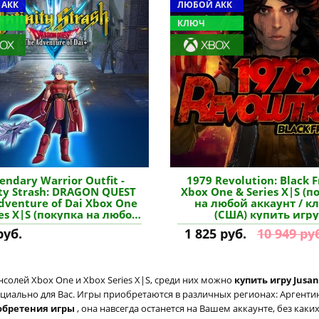
 АКК
ЛЮБОЙ АКК
КЛЮЧ
endary Warrior Outfit -
1979 Revolution: Black F
ity Strash: DRAGON QUEST
Xbox One & Series X|S (п
dventure of Dai Xbox One
на любой аккаунт / к
ies X|S (покупка на любой
(США) купить игру
нт / ключ) (США) купить
руб.
1 825 руб.
10 949 ру
дополнение
солей Xbox One и Xbox Series X|S, среди них можно
купить игру Jusan
циально для Вас. Игры приобретаются в различных регионах: Аргентина
обретения игры
, она навсегда останется на Вашем аккаунте, без как