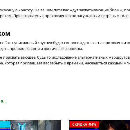
кружающую красоту. На вашем пути вас ждут захватывающие биомы, по
еком. Приготовьтесь к прохождению по засушливым ветреным склона
ком
т. Этот уникальный спутник будет сопровождать вас на протяжении в
гадать прошлое башни и достичь её вершины.
ое и захватывающее, будь то исследование альтернативных маршруто
, которая приглашает вас забыть о времени, насладиться каждым мг
а...
СКИДКА -84%