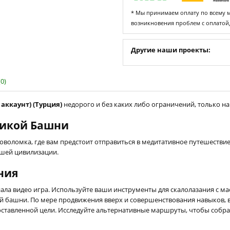
* Мы принимаем оплату по всему ми
возникновения проблем с оплатой
Другие наши проекты:
0)
 аккаунт) (Турция)
недорого и без каких либо ограничений, только на 
еликой Башни
ловоломка, где вам предстоит отправиться в медитативное путешестви
дшей цивилизации.
ния
ала видео игра. Используйте ваши инструменты для скалолазания с мас
ой башни. По мере продвижения вверх и совершенствования навыков, 
ставленной цели. Исследуйте альтернативные маршруты, чтобы собрат