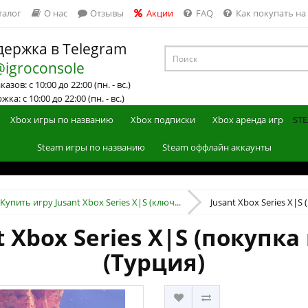
талог
О нас
Отзывы
Акции
FAQ
Как покупать на
ержка в Telegram
@igroconsole
азов: с 10:00 до 22:00 (пн. - вс.)
ка: с 10:00 до 22:00 (пн. - вс.)
Xbox игры по названию
Xbox подписки
Xbox аренда игр
STE
Steam игры по названию
Steam оффлайн аккаунты
Купить игру Jusant Xbox Series X|S (ключ...
Jusant Xbox Series X|S 
t Xbox Series X|S (покупка
(Турция)