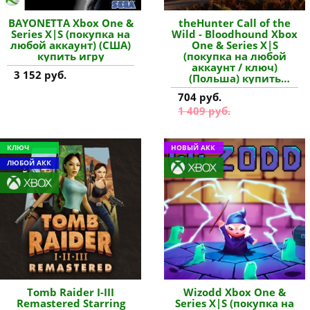
BAYONETTA Xbox One &
theHunter Call of the
Series X|S (покупка на
Wild - Bloodhound Xbox
любой аккаунт) (США)
One & Series X|S
купить игру
(покупка на любой
аккаунт / ключ)
3 152 руб.
(Польша) купить
дополнение
704 руб.
1 409 руб.
КЛЮЧ
НОВЫЙ АКК
ЛЮБОЙ АКК
Tomb Raider I-III
Wizodd Xbox One &
Remastered Starring
Series X|S (покупка на