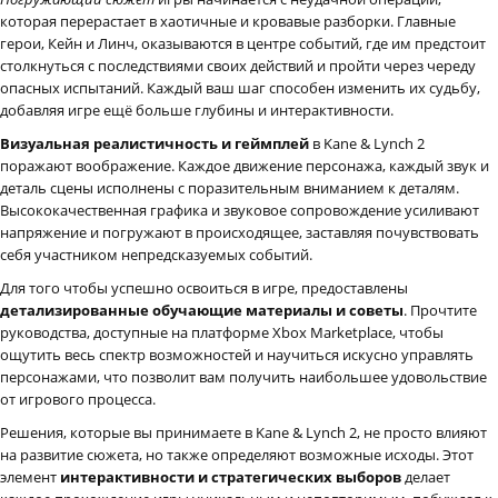
которая перерастает в хаотичные и кровавые разборки. Главные
герои, Кейн и Линч, оказываются в центре событий, где им предстоит
столкнуться с последствиями своих действий и пройти через череду
опасных испытаний. Каждый ваш шаг способен изменить их судьбу,
добавляя игре ещё больше глубины и интерактивности.
Визуальная реалистичность и геймплей
в Kane & Lynch 2
поражают воображение. Каждое движение персонажа, каждый звук и
деталь сцены исполнены с поразительным вниманием к деталям.
Высококачественная графика и звуковое сопровождение усиливают
напряжение и погружают в происходящее, заставляя почувствовать
себя участником непредсказуемых событий.
Для того чтобы успешно освоиться в игре, предоставлены
детализированные обучающие материалы и советы
. Прочтите
руководства, доступные на платформе Xbox Marketplace, чтобы
ощутить весь спектр возможностей и научиться искусно управлять
персонажами, что позволит вам получить наибольшее удовольствие
от игрового процесса.
Решения, которые вы принимаете в Kane & Lynch 2, не просто влияют
на развитие сюжета, но также определяют возможные исходы. Этот
элемент
интерактивности и стратегических выборов
делает