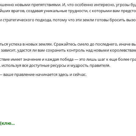
ершенно новыми препятствиями. И, что особенно интересно, угрозы бу
ейших врагов, создавая уникальные трудности, с которыми вам предсто
 стратегического подхода, потому что эти земли готовы бросить выз
ться успеха в новых землях. Сражайтесь смело до последнего, иначе в
с зависит, удастся ли вам сохранить контроль над новыми королевствам
ействие имеет значение и каждая победа — это лишь шаг к еще более 
 используя все доступные ресурсы и мудрость правителя.
— ваше правление начинается здесь и сейчас.
(клю...