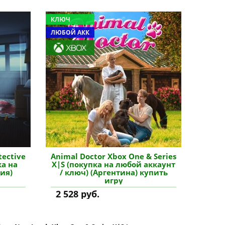
КЛЮЧ
ЛЮБОЙ АКК
tective
Animal Doctor Xbox One & Series
ка на
X|S (покупка на любой аккаунт
ия)
/ ключ) (Аргентина) купить
игру
2 528 руб.