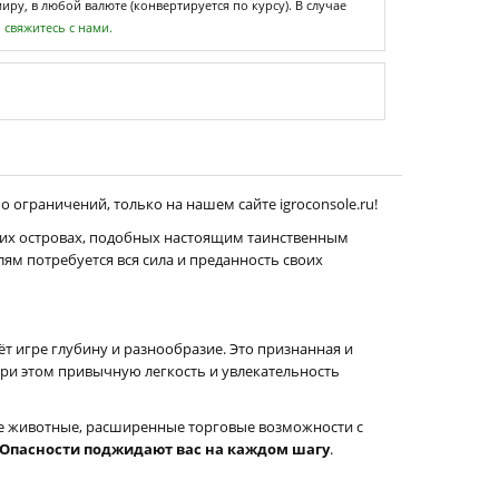
ру, в любой валюте (конвертируется по курсу). В случае
,
свяжитесь с нами.
о ограничений, только на нашем сайте igroconsole.ru!
ких островах, подобных настоящим таинственным
лям потребуется вся сила и преданность своих
т игре глубину и разнообразие. Это признанная и
при этом привычную легкость и увлекательность
вые животные, расширенные торговые возможности с
Опасности поджидают вас на каждом шагу
.