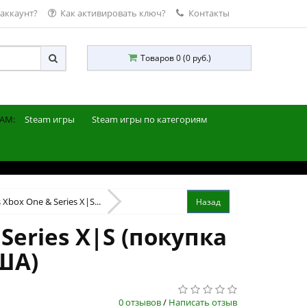
 аккаунт?
Как активировать ключ?
Контакты
Товаров 0 (0 руб.)
AM:
Steam игры
Steam игры по категориям
Xbox One & Series X|S...
Series X|S (покупка
ША)
0 отзывов
/
Написать отзыв