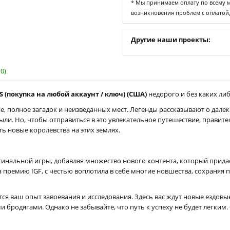
* Мы принимаем оплату по всему ми
возникновения проблем с оплатой
Другие наши проекты:
0)
S (покупка на любой аккаунт / ключ) (США)
недорого и без каких либ
 полное загадок и неизведанных мест. Легенды рассказывают о дале
ли. Но, чтобы отправиться в это увлекательное путешествие, правите
ть новые королевства на этих землях.
инальной игры, добавляя множество нового контента, который придаё
премию IGF, с честью воплотила в себе многие новшества, сохраняя 
тся ваш опыт завоевания и исследования. Здесь вас ждут новые ездо
бродягами. Однако не забывайте, что путь к успеху не будет легким.