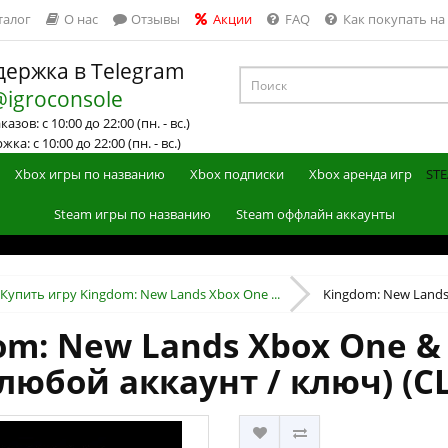
талог
О нас
Отзывы
Акции
FAQ
Как покупать на
ержка в Telegram
@igroconsole
азов: с 10:00 до 22:00 (пн. - вс.)
ка: с 10:00 до 22:00 (пн. - вс.)
Xbox игры по названию
Xbox подписки
Xbox аренда игр
STE
Steam игры по названию
Steam оффлайн аккаунты
Купить игру Kingdom: New Lands Xbox One ...
Kingdom: New Lands 
m: New Lands Xbox One & 
любой аккаунт / ключ) (С