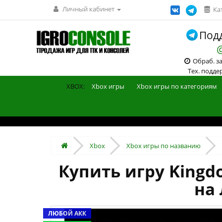
Личный кабинет
Ка
Подд
Обраб. зак
Тех. поддерж
XBOX:
Xbox игры
Xbox игры по категориям
Xbox
Xbox игры по названию
Купить игру Kingdo
на 
ЛЮБОЙ АКК