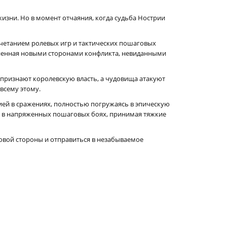
изни. Но в момент отчаяния, когда судьба Нострии
очетанием ролевых игр и тактических пошаговых
олненная новыми сторонами конфликта, невиданными
 признают королевскую власть, а чудовища атакуют
всему этому.
ией в сражениях, полностью погружаясь в эпическую
ов в напряженных пошаговых боях, принимая тяжкие
новой стороны и отправиться в незабываемое