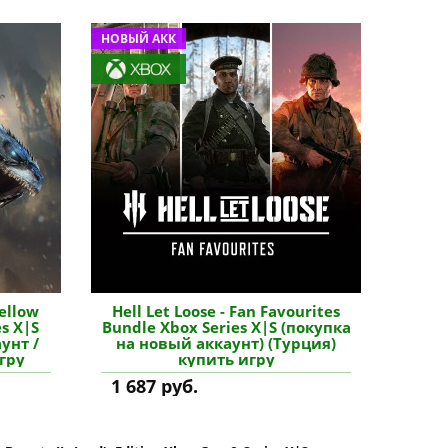
НОВЫЙ АКК
Fellow
Hell Let Loose - Fan Favourites
s X|S
Bundle Xbox Series X|S (покупка
унт /
на новый аккаунт) (Турция)
гру
купить игру
1 687 руб.