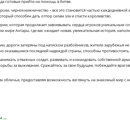
гда готовые прийти на помощь в битве.
рсии, чернокнижничество – все это становится частью каждодневной ж
который способен дать отпор силам зла и спасти королевство.
серии, которая продолжает завоевывать сердца игроков уникальным с
ом мире Антары, где вас ожидает новая, увлекательная история, нап
ии, дороги затеряны под натиском разбойников, жители зарубежья не
но оказавшиеся последней надеждой страны, способны противостоять 
 нанимать отважных солдат, развивать и командовать собственной арм
борьбы за выживание. Сражайтесь за свое будущее, побеждайте враг
вом обличье, предоставляя возможность взглянуть на знакомый мир с 
 ...