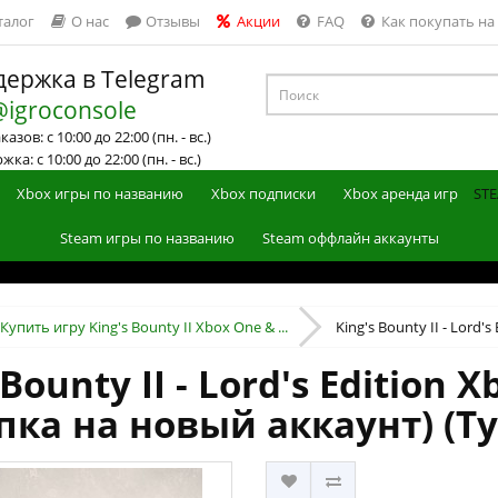
талог
О нас
Отзывы
Акции
FAQ
Как покупать на
ержка в Telegram
@igroconsole
азов: с 10:00 до 22:00 (пн. - вс.)
ка: с 10:00 до 22:00 (пн. - вс.)
Xbox игры по названию
Xbox подписки
Xbox аренда игр
STE
Steam игры по названию
Steam оффлайн аккаунты
Купить игру King's Bounty II Xbox One & ...
King's Bounty II - Lord's 
Bounty II - Lord's Edition X
пка на новый аккаунт) (Т