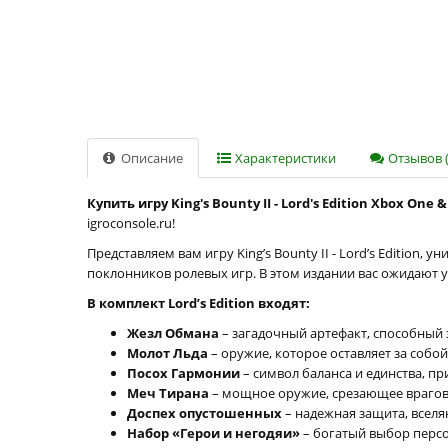
Описание
Характеристики
Отзывов (
Купить игру King's Bounty II - Lord's Edition Xbox One
igroconsole.ru!
Представляем вам игру King’s Bounty II - Lord’s Edition
поклонников ролевых игр. В этом издании вас ожидают
В комплект Lord’s Edition входят:
Жезл Обмана
– загадочный артефакт, способный
Молот Льда
– оружие, которое оставляет за собой
Посох Гармонии
– символ баланса и единства, п
Меч Тирана
– мощное оружие, срезающее врагов
Доспех опустошенных
– надежная защита, вселя
Набор «Герои и негодяи»
– богатый выбор персо