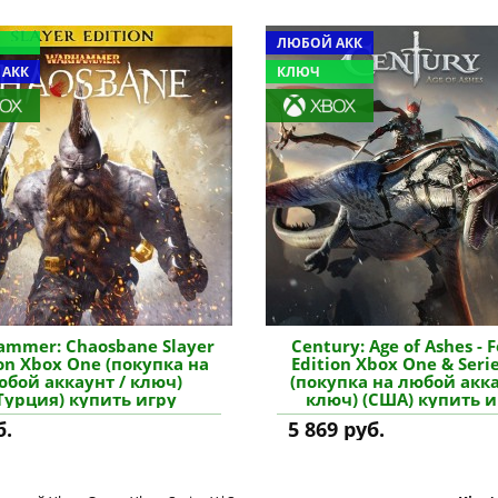
ЛЮБОЙ АКК
 АКК
КЛЮЧ
mmer: Chaosbane Slayer
Century: Age of Ashes - 
ion Xbox One (покупка на
Edition Xbox One & Serie
юбой аккаунт / ключ)
(покупка на любой акка
Турция) купить игру
ключ) (США) купить и
б.
5 869 руб.