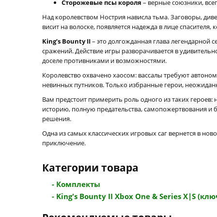
Сторожевые псы короля
– верные союзники, все
Над королевством Нострия нависла тьма. Заговоры, диве
висит на волоске, появляется надежда в лице спасителя, 
King’s Bounty II
– это долгожданная глава легендарной 
сражений. Действие игры разворачивается в удивительн
доселе противниками и возможностями.
Королевство охвачено хаосом: вассалы требуют автоном
невинных путников. Только избранные герои, неожидан
Вам предстоит примерить роль одного из таких героев:
историю, полную предательства, самопожертвования и 
решения.
Одна из самых классических игровых саг вернется в но
приключение.
Категории товара
- Комплекты
- King's Bounty II Xbox One & Series X|S (ключ