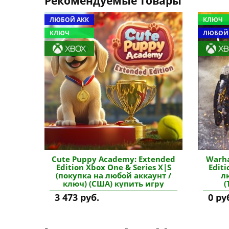
Рекомендуемые товары
ЛЮБОЙ АКК
КЛЮЧ
КЛЮЧ
ЛЮБОЙ
Cute Puppy Academy: Extended
Warha
Edition Xbox One & Series X|S
Edit
(покупка на любой аккаунт /
л
ключ) (США) купить игру
(
3 473 руб.
0 ру