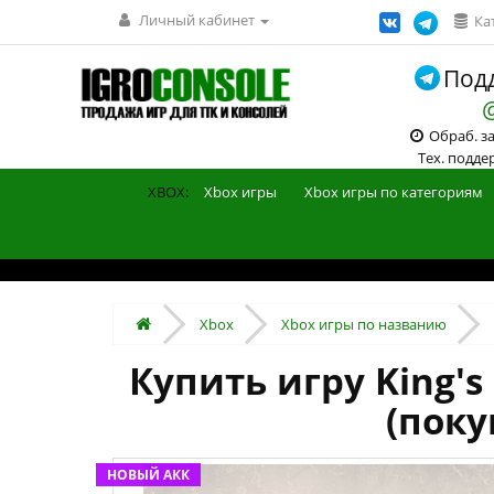
Личный кабинет
Ка
Подд
Обраб. зак
Тех. поддерж
XBOX:
Xbox игры
Xbox игры по категориям
Xbox
Xbox игры по названию
Купить игру King's 
(поку
НОВЫЙ АКК