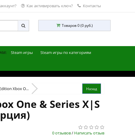
 аккаунт?
Как активировать ключ?
Контакты
Товаров 0 (0 руб.)
AM:
Steam игры
Steam игры по категориям
Edition Xbox O...
box One & Series X|S
урция)
0 отзывов
/
Написать отзыв