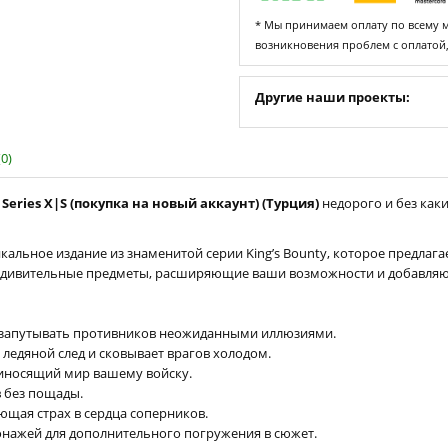
* Мы принимаем оплату по всему ми
возникновения проблем с оплатой
Другие наши проекты:
0)
 & Series X|S (покупка на новый аккаунт) (Турция)
недорого и без как
, уникальное издание из знаменитой серии King’s Bounty, которое предл
 удивительные предметы, расширяющие ваши возможности и добавляю
 запутывать противников неожиданными иллюзиями.
 ледяной след и сковывает врагов холодом.
риносящий мир вашему войску.
 без пощады.
ющая страх в сердца соперников.
нажей для дополнительного погружения в сюжет.