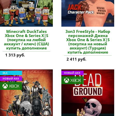
Minecraft DuckTales
3on3 FreeStyle - Набор
Xbox One & Series X|S
персонажей Джека
(покупка на любой
Xbox One & Series X|S
аккаунт / ключ) (США)
(покупка на новый
купить дополнение
аккаунт) (Турция)
купить дополнение
1 313 руб.
2 411 руб.
DLC
НОВЫЙ АКК
НОВЫЙ АКК