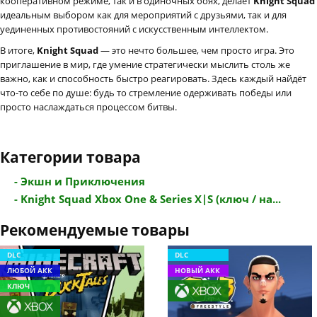
кооперативном режиме, так и в одиночных боях, делает
Knight Squad
идеальным выбором как для мероприятий с друзьями, так и для
уединенных противостояний с искусственным интеллектом.
В итоге,
Knight Squad
— это нечто большее, чем просто игра. Это
приглашение в мир, где умение стратегически мыслить столь же
важно, как и способность быстро реагировать. Здесь каждый найдёт
что-то себе по душе: будь то стремление одерживать победы или
просто наслаждаться процессом битвы.
Категории товара
- Экшн и Приключения
- Knight Squad Xbox One & Series X|S (ключ / на...
Рекомендуемые товары
DLC
DLC
ЛЮБОЙ АКК
НОВЫЙ АКК
КЛЮЧ