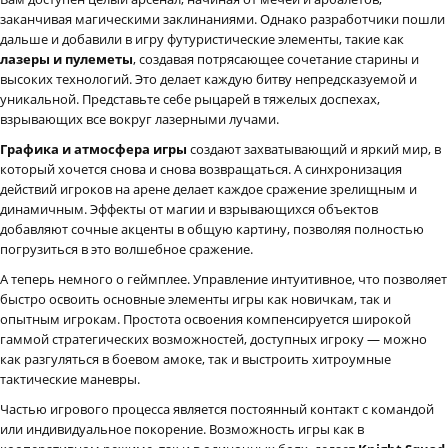
заканчивая магическими заклинаниями. Однако разработчики пошли
дальше и добавили в игру футуристические элементы, такие как
лазеры и пулеметы
, создавая потрясающее сочетание старины и
высоких технологий. Это делает каждую битву непредсказуемой и
уникальной. Представьте себе рыцарей в тяжелых доспехах,
взрывающих все вокруг лазерными лучами.
Графика и атмосфера игры
создают захватывающий и яркий мир, в
который хочется снова и снова возвращаться. А синхронизация
действий игроков на арене делает каждое сражение зрелищным и
динамичным. Эффекты от магии и взрывающихся объектов
добавляют сочные акценты в общую картину, позволяя полностью
погрузиться в это волшебное сражение.
А теперь немного о геймплее. Управление интуитивное, что позволяет
быстро освоить основные элементы игры как новичкам, так и
опытным игрокам. Простота освоения компенсируется широкой
гаммой стратегических возможностей, доступных игроку — можно
как разгуляться в боевом амоке, так и выстроить хитроумные
тактические маневры.
Частью игрового процесса является постоянный контакт с командой
или индивидуальное покорение. Возможность игры как в