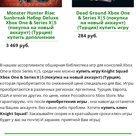
Monster Hunter Rise:
Dead Ground Xbox One
Sunbreak Набор Deluxe
& Series X|S (покупка
Xbox One & Series X|S
на новый аккаунт)
(покупка на новый
(Турция) купить игру
аккаунт) (Турция)
284 руб.
купить дополнение
3 469 руб.
В нашем ассортименте обширная библиотека игр для консолей Xbox
One и Xbox Series X|S, среди них можно
купить игру Knight Squad
Xbox One & Series X|S (покупка на новый аккаунт) (Турция)
,
которая приобретается по сниженной цене специально для Вас. Игры
приобретаются в различных регионах: Аргентина, Турция, Европа,
США и многих других, по цене, ниже Российского Xbox Store. Мы
гарантируем, что после
приобретения игры
, она навсегда останется
на Вашем аккаунте, без каких-либо проблем. Хотите
купить ключ
Knight Squad
? Заказывайте скорее и в кратчайшие сроки ключ игры
будет у вас на почте) И заранее, приятной Вам игры)