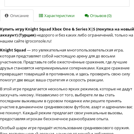
Описание
Характеристики
Отзывов (0)
Купить игру Knight Squad Xbox One & Series X|S (покупка на новый
аккаунт) (Турция)
недорого и без каких либо ограничений, только на
нашем сайте igroconsole.ru!
Knight Squad
— это увлекательная многопользовательская игра,
которая представляет собой настоящую арену для до восьми
участников. Представьте себе ожесточённые сражения, где лучшие
друзья становятся непримиримыми соперниками. Каждое сражение
превращает товарищей в противников, и здесь проверить свою силу
помогут две вещи: ваша стратегия и скорость реакции.
В этой игре предлагается несколько ярких режимов, которые не дадут
заскучать никому. Независимо от того, выберете ли вы стать
последним выжившим в суровом поединке или решите принять
участие в динамичном средневековом футболе, азарт и адреналин вас
не покинут. Каждый режим предлагает свои уникальные вызовы,
предоставляя игрокам бесконечное разнообразие опыта.
Особый шарм игре придаёт использование средневекового оружия.
Вам доступен целый арсенал, начиная от мечей и арбалетов,