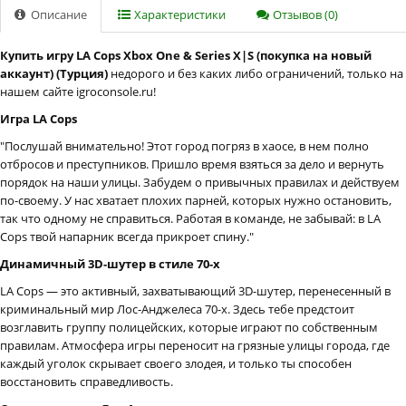
Описание
Характеристики
Отзывов (0)
Купить игру LA Cops Xbox One & Series X|S (покупка на новый
аккаунт) (Турция)
недорого и без каких либо ограничений, только на
нашем сайте igroconsole.ru!
Игра LA Cops
"Послушай внимательно! Этот город погряз в хаосе, в нем полно
отбросов и преступников. Пришло время взяться за дело и вернуть
порядок на наши улицы. Забудем о привычных правилах и действуем
по-своему. У нас хватает плохих парней, которых нужно остановить,
так что одному не справиться. Работая в команде, не забывай: в LA
Cops твой напарник всегда прикроет спину."
Динамичный 3D-шутер в стиле 70-х
LA Cops — это активный, захватывающий 3D-шутер, перенесенный в
криминальный мир Лос-Анджелеса 70-х. Здесь тебе предстоит
возглавить группу полицейских, которые играют по собственным
правилам. Атмосфера игры переносит на грязные улицы города, где
каждый уголок скрывает своего злодея, и только ты способен
восстановить справедливость.