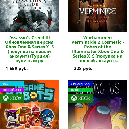
Assassin's Creed III
Warhammer:
Обновленная версия
Vermintide 2 Cosmetic -
Xbox One & Series X|S
Robes of the
(покупка на новый
Illuminator Xbox One &
аккаунт) (Турция)
Series X|S (покупка на
купить игру
новый аккаунт)
(Турция) купить
1 659 руб.
328 руб.
дополнение
DLC
ЛЮБОЙ АКК
НОВЫЙ АКК
КЛЮЧ