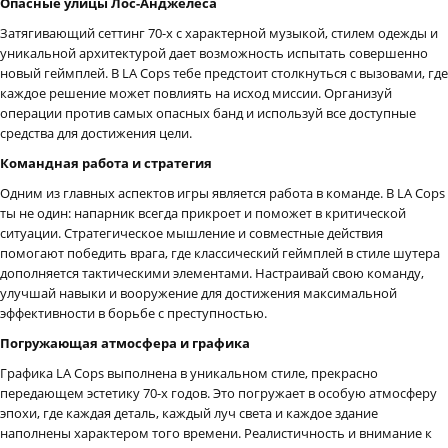
Опасные улицы Лос-Анджелеса
Затягивающий сеттинг 70-х с характерной музыкой, стилем одежды и
уникальной архитектурой дает возможность испытать совершенно
новый геймплей. В LA Cops тебе предстоит столкнуться с вызовами, где
каждое решение может повлиять на исход миссии. Организуй
операции против самых опасных банд и используй все доступные
средства для достижения цели.
Командная работа и стратегия
Одним из главных аспектов игры является работа в команде. В LA Cops
ты не один: напарник всегда прикроет и поможет в критической
ситуации. Стратегическое мышление и совместные действия
помогают победить врага, где классический геймплей в стиле шутера
дополняется тактическими элементами. Настраивай свою команду,
улучшай навыки и вооружение для достижения максимальной
эффективности в борьбе с преступностью.
Погружающая атмосфера и графика
Графика LA Cops выполнена в уникальном стиле, прекрасно
передающем эстетику 70-х годов. Это погружает в особую атмосферу
эпохи, где каждая деталь, каждый луч света и каждое здание
наполнены характером того времени. Реалистичность и внимание к