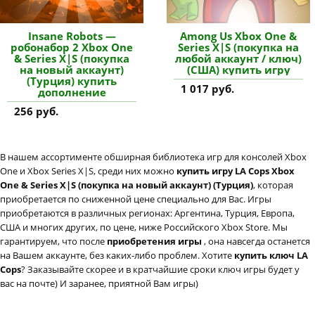
Insane Robots —
Among Us Xbox One &
робонабор 2 Xbox One
Series X|S (покупка на
& Series X|S (покупка
любой аккаунт / ключ)
на новый аккаунт)
(США) купить игру
(Турция) купить
1 017 руб.
дополнение
256 руб.
В нашем ассортименте обширная библиотека игр для консолей Xbox
One и Xbox Series X|S, среди них можно
купить игру LA Cops Xbox
One & Series X|S (покупка на новый аккаунт) (Турция)
, которая
приобретается по сниженной цене специально для Вас. Игры
приобретаются в различных регионах: Аргентина, Турция, Европа,
США и многих других, по цене, ниже Российского Xbox Store. Мы
гарантируем, что после
приобретения игры
, она навсегда останется
на Вашем аккаунте, без каких-либо проблем. Хотите
купить ключ LA
Cops
? Заказывайте скорее и в кратчайшие сроки ключ игры будет у
вас на почте) И заранее, приятной Вам игры)