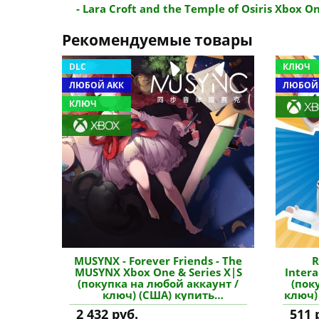
- Lara Croft and the Temple of Osiris Xbox One
Рекомендуемые товары
DLC
КЛЮЧ
ЛЮБОЙ АКК
ЛЮБОЙ
КЛЮЧ
MUSYNX - Forever Friends - The
R
MUSYNX Xbox One & Series X|S
Inter
(покупка на любой аккаунт /
(пок
ключ) (США) купить
ключ)
дополнение
2 432 руб.
511 