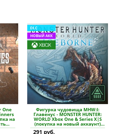
DLC
НОВЫЙ АКК
r One
Фигурка чудовища MHW:I:
Sinners
Главенус - MONSTER HUNTER:
упка на
WORLD Xbox One & Series X|S
ить
(покупка на новый аккаунт)
купить дополнение
291 руб.