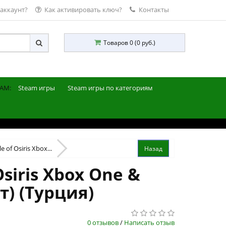
 аккаунт?
Как активировать ключ?
Контакты
Товаров 0 (0 руб.)
AM:
Steam игры
Steam игры по категориям
 of Osiris Xbox...
Osiris Xbox One &
т) (Турция)
0 отзывов
/
Написать отзыв