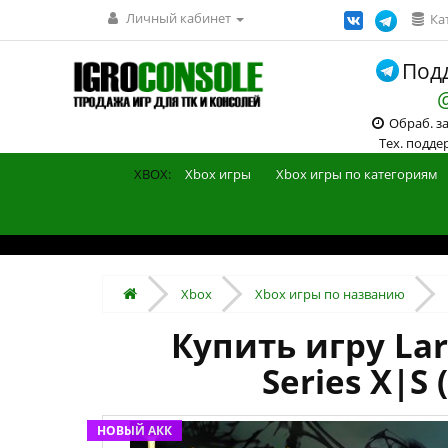
Личный кабинет
Ка
Подд
Обраб. зак
Тех. поддерж
XBOX:
Xbox игры
Xbox игры по категориям
Xbox
Xbox игры по названию
Купить игру Lara
Series X|S
НОВЫЙ АКК