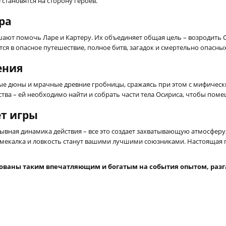
становятся на сторону героев.
ра
ают помочь Ларе и Картеру. Их объединяет общая цель – возродить О
ся в опасное путешествие, полное битв, загадок и смертельно опасны
ения
ные дюны и мрачные древние гробницы, сражаясь при этом с мифичес
ства – ей необходимо найти и собрать части тела Осириса, чтобы поме
ет игры
вная динамика действия – все это создает захватывающую атмосферу,
смекалка и ловкость станут вашими лучшими союзниками. Настоящая п
ованы таким впечатляющим и богатым на события опытом, разга