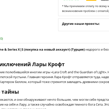
* Мы принимаем оплату по всему ми
возникновения проблем с оплатой
Другие наши проекты:
0)
One & Series X|S (покупка на новый аккаунт) (Турция)
недорого и без
риключений Лары Крофт
лжение полюбившейся многим игры «Lara Croft and the Guardian of Light»
петской пустыни. Главная героиня Лара Крофт отправляется туда, наде
 Картером Беллом, который тоже стремится завладеть древними сокр
е тайны
каются, и они обнаруживают нечто большее, чем могли себе представ
 на себя и Лару, а также случайно освобождая темного бога Сета. Это