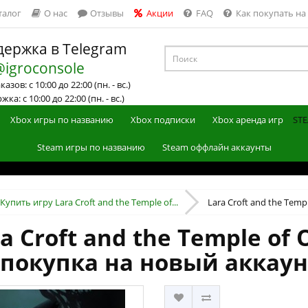
талог
О нас
Отзывы
Акции
FAQ
Как покупать на
ержка в Telegram
@igroconsole
азов: с 10:00 до 22:00 (пн. - вс.)
ка: с 10:00 до 22:00 (пн. - вс.)
Xbox игры по названию
Xbox подписки
Xbox аренда игр
STE
Steam игры по названию
Steam оффлайн аккаунты
Купить игру Lara Croft and the Temple of...
Lara Croft and the Temple
 Croft and the Temple of 
 (покупка на новый аккаун