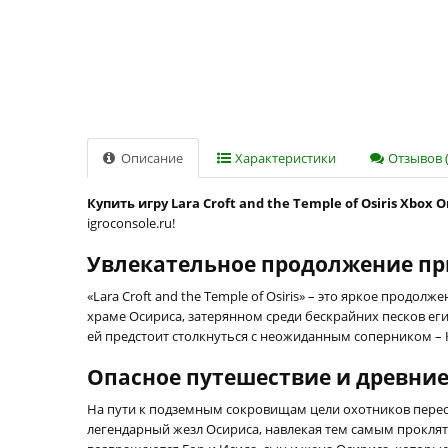
Описание
Характеристики
Отзывов (
Купить игру Lara Croft and the Temple of Osiris Xbox 
igroconsole.ru!
Увлекательное продолжение п
«Lara Croft and the Temple of Osiris» – это яркое продо
храме Осириса, затерянном среди бескрайних песков еги
ей предстоит столкнуться с неожиданным соперником –
Опасное путешествие и древни
На пути к подземным сокровищам цели охотников пересе
легендарный жезл Осириса, навлекая тем самым проклятие