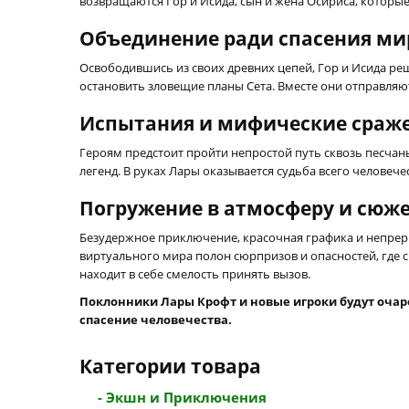
возвращаются Гор и Исида, сын и жена Осириса, которые 
Объединение ради спасения ми
Освободившись из своих древних цепей, Гор и Исида реш
остановить зловещие планы Сета. Вместе они отправляют
Испытания и мифические сраж
Героям предстоит пройти непростой путь сквозь песча
легенд. В руках Лары оказывается судьба всего человече
Погружение в атмосферу и сюж
Безудержное приключение, красочная графика и непреры
виртуального мира полон сюрпризов и опасностей, где 
находит в себе смелость принять вызов.
Поклонники Лары Крофт и новые игроки будут очар
спасение человечества.
Категории товара
- Экшн и Приключения