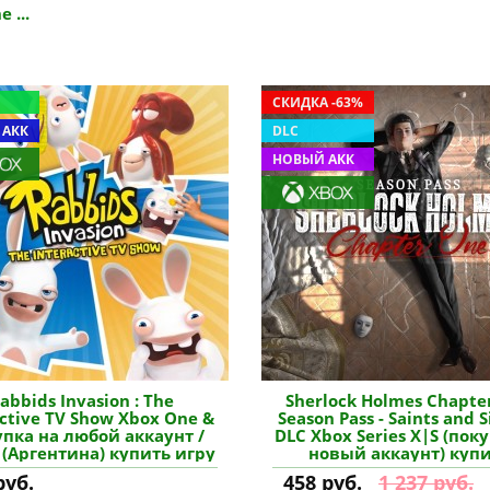
 ...
СКИДКА -63%
 АКК
DLC
НОВЫЙ АКК
abbids Invasion : The
Sherlock Holmes Chapte
active TV Show Xbox One &
Season Pass - Saints and 
упка на любой аккаунт /
DLC Xbox Series X|S (пок
 (Аргентина) купить игру
новый аккаунт) куп
дополнение
руб.
458 руб.
1 237 руб.