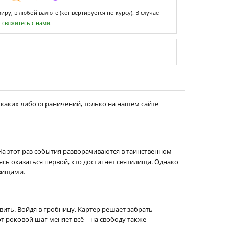
ру, в любой валюте (конвертируется по курсу). В случае
,
свяжитесь с нами.
 каких либо ограничений, только на нашем сайте
. На этот раз события разворачиваются в таинственном
ясь оказаться первой, кто достигнет святилища. Однако
овищами.
ить. Войдя в гробницу, Картер решает забрать
т роковой шаг меняет всё – на свободу также