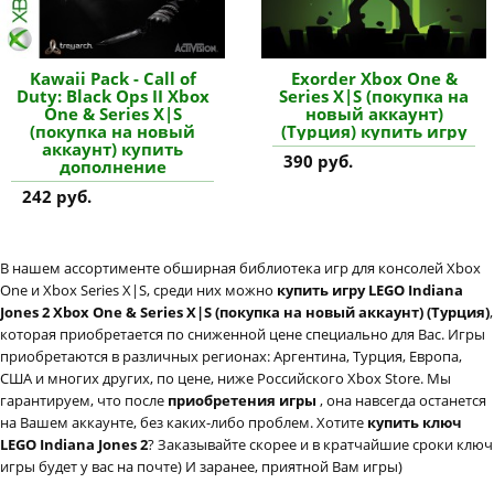
Kawaii Pack - Call of
Exorder Xbox One &
Duty: Black Ops II Xbox
Series X|S (покупка на
One & Series X|S
новый аккаунт)
(покупка на новый
(Турция) купить игру
аккаунт) купить
390 руб.
дополнение
242 руб.
В нашем ассортименте обширная библиотека игр для консолей Xbox
One и Xbox Series X|S, среди них можно
купить игру LEGO Indiana
Jones 2 Xbox One & Series X|S (покупка на новый аккаунт) (Турция)
,
которая приобретается по сниженной цене специально для Вас. Игры
приобретаются в различных регионах: Аргентина, Турция, Европа,
США и многих других, по цене, ниже Российского Xbox Store. Мы
гарантируем, что после
приобретения игры
, она навсегда останется
на Вашем аккаунте, без каких-либо проблем. Хотите
купить ключ
LEGO Indiana Jones 2
? Заказывайте скорее и в кратчайшие сроки ключ
игры будет у вас на почте) И заранее, приятной Вам игры)