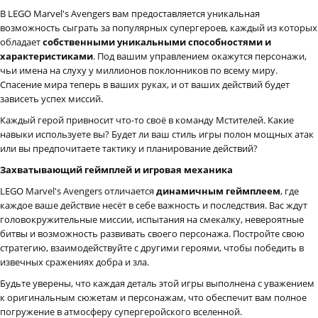
В LEGO Marvel's Avengers вам предоставляется уникальная
возможность сыграть за популярных супергероев, каждый из которых
обладает
собственными уникальными способностями и
характеристиками
. Под вашим управлением окажутся персонажи,
чьи имена на слуху у миллионов поклонников по всему миру.
Спасение мира теперь в ваших руках, и от ваших действий будет
зависеть успех миссий.
Каждый герой привносит что-то своё в команду Мстителей. Какие
навыки используете вы? Будет ли ваш стиль игры полон мощных атак
или вы предпочитаете тактику и планирование действий?
Захватывающий геймплей и игровая механика
LEGO Marvel's Avengers отличается
динамичным геймплеем
, где
каждое ваше действие несёт в себе важность и последствия. Вас ждут
головокружительные миссии, испытания на смекалку, невероятные
битвы и возможность развивать своего персонажа. Постройте свою
стратегию, взаимодействуйте с другими героями, чтобы победить в
извечных сражениях добра и зла.
Будьте уверены, что каждая деталь этой игры выполнена с уважением
к оригинальным сюжетам и персонажам, что обеспечит вам полное
погружение в атмосферу супергеройского вселенной.