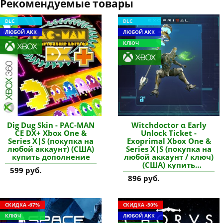
Рекомендуемые товары
DLC
DLC
ЛЮБОЙ АКК
ЛЮБОЙ АКК
КЛЮЧ
Dig Dug Skin - PAC-MAN
Witchdoctor α Early
CE DX+ Xbox One &
Unlock Ticket -
Series X|S (покупка на
Exoprimal Xbox One &
любой аккаунт) (США)
Series X|S (покупка на
купить дополнение
любой аккаунт / ключ)
(США) купить
599 руб.
дополнение
896 руб.
СКИДКА -67%
СКИДКА -50%
КЛЮЧ
ЛЮБОЙ АКК