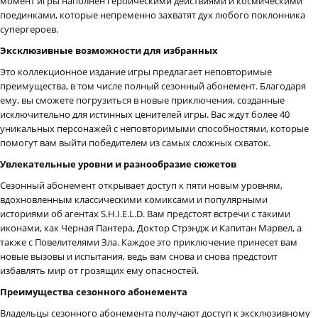
момент игры наполнен героическими действиями и космическими
поединками, которые непременно захватят дух любого поклонника
супергероев.
Эксклюзивные возможности для избранных
Это коллекционное издание игры предлагает неповторимые
преимущества, в том числе полный сезонный абонемент. Благодаря
ему, вы сможете погрузиться в новые приключения, созданные
исключительно для истинных ценителей игры. Вас ждут более 40
уникальных персонажей с неповторимыми способностями, которые
помогут вам выйти победителем из самых сложных схваток.
Увлекательные уровни и разнообразие сюжетов
Сезонный абонемент открывает доступ к пяти новым уровням,
вдохновленным классическими комиксами и популярными
историями об агентах S.H.I.E.L.D. Вам предстоят встречи с такими
иконами, как Черная Пантера, Доктор Стрэндж и Капитан Марвел, а
также с Повелителями Зла. Каждое это приключение принесет вам
новые вызовы и испытания, ведь вам снова и снова предстоит
избавлять мир от грозящих ему опасностей.
Преимущества сезонного абонемента
Владельцы сезонного абонемента получают доступ к эксклюзивному