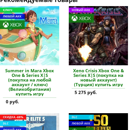
КЛЮЧ
НОВЫЙ АКК
ЛЮБОЙ АКК
Summer in Mara Xbox
Xeno Crisis Xbox One &
One & Series X|S
Series X|S (покупка на
(покупка на любой
новый аккаунт)
аккаунт / ключ)
(Турция) купить игру
(Великобритания)
5 275 руб.
купить игру
0 руб.
СКИДКА -68%
DLC
DLC
ЛЮБОЙ АКК
ЛЮБОЙ АКК