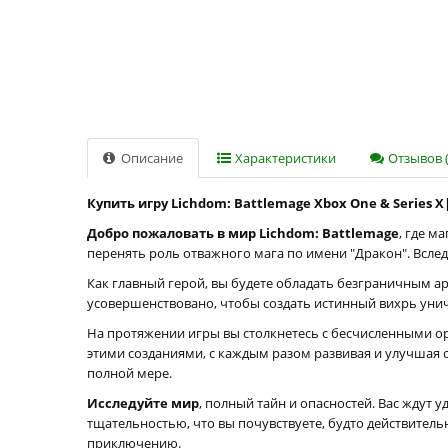
Описание
Характеристики
Отзывов (
Купить игру Lichdom: Battlemage Xbox One & Series X
Добро пожаловать в мир Lichdom: Battlemage
, где м
перенять роль отважного мага по имени "Дракон". Всле
Как главный герой, вы будете обладать безграничным ар
усовершенствовано, чтобы создать истинный вихрь уни
На протяжении игры вы столкнетесь с бесчисленными орд
этими созданиями, с каждым разом развивая и улучшая 
полной мере.
Исследуйте мир
, полный тайн и опасностей. Вас ждут
тщательностью, что вы почувствуете, будто действитель
приключению.