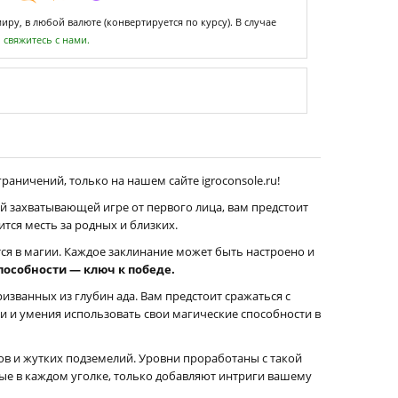
ру, в любой валюте (конвертируется по курсу). В случае
,
свяжитесь с нами.
раничений, только на нашем сайте igroconsole.ru!
й захватывающей игре от первого лица, вам предстоит
тся месть за родных и близких.
тся в магии. Каждое заклинание может быть настроено и
способности — ключ к победе.
изванных из глубин ада. Вам предстоит сражаться с
и и умения использовать свои магические способности в
сов и жутких подземелий. Уровни проработаны с такой
тые в каждом уголке, только добавляют интриги вашему