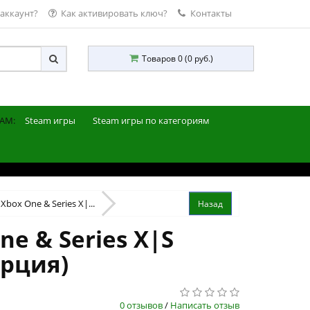
 аккаунт?
Как активировать ключ?
Контакты
Товаров 0 (0 руб.)
AM:
Steam игры
Steam игры по категориям
Xbox One & Series X|...
ne & Series X|S
урция)
0 отзывов
/
Написать отзыв