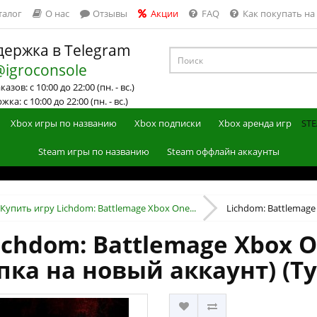
талог
О нас
Отзывы
Акции
FAQ
Как покупать на
ержка в Telegram
@igroconsole
азов: с 10:00 до 22:00 (пн. - вс.)
ка: с 10:00 до 22:00 (пн. - вс.)
Xbox игры по названию
Xbox подписки
Xbox аренда игр
STE
Steam игры по названию
Steam оффлайн аккаунты
Купить игру Lichdom: Battlemage Xbox One...
Lichdom: Battlemage 
chdom: Battlemage Xbox O
пка на новый аккаунт) (Т