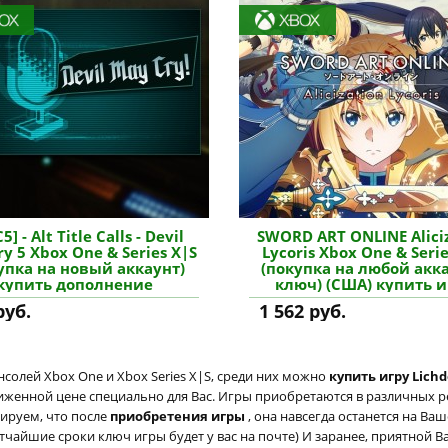
] - Alt Title Calls - Devil
SWORD ART ONLINE Alici
y 5 Xbox One & Series X|S
Lycoris Xbox One & Serie
упка на новый аккаунт)
(покупка на любой акка
купить дополнение
ключ) (США) купить и
руб.
1 562 руб.
солей Xbox One и Xbox Series X|S, среди них можно
купить игру Lichd
ниженной цене специально для Вас. Игры приобретаются в различных р
тируем, что после
приобретения игры
, она навсегда останется на Ва
атчайшие сроки ключ игры будет у вас на почте) И заранее, приятной В