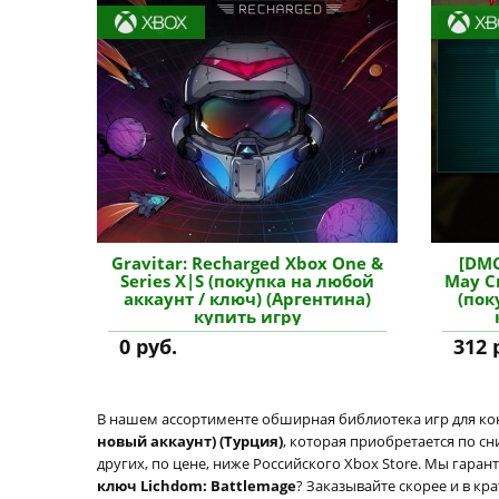
Gravitar: Recharged Xbox One &
[DMC5
Series X|S (покупка на любой
May Cr
аккаунт / ключ) (Аргентина)
(пок
купить игру
0 руб.
312 
В нашем ассортименте обширная библиотека игр для кон
новый аккаунт) (Турция)
, которая приобретается по с
других, по цене, ниже Российского Xbox Store. Мы гаран
ключ Lichdom: Battlemage
? Заказывайте скорее и в кр