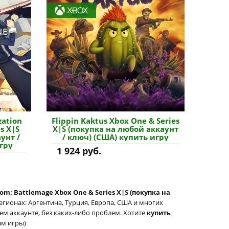
zation
Flippin Kaktus Xbox One & Series
s X|S
X|S (покупка на любой аккаунт
унт /
/ ключ) (США) купить игру
гру
1 924 руб.
om: Battlemage Xbox One & Series X|S (покупка на
егионах: Аргентина, Турция, Европа, США и многих
шем аккаунте, без каких-либо проблем. Хотите
купить
ам игры)