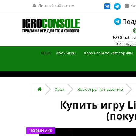
Личный кабинет
Ка
Подд
Обраб. зак
Тех. поддерж
XBOX:
Xbox игры
Xbox игры по категориям
Xbox
Xbox игры по названию
Купить игру Li
(поку
НОВЫЙ АКК