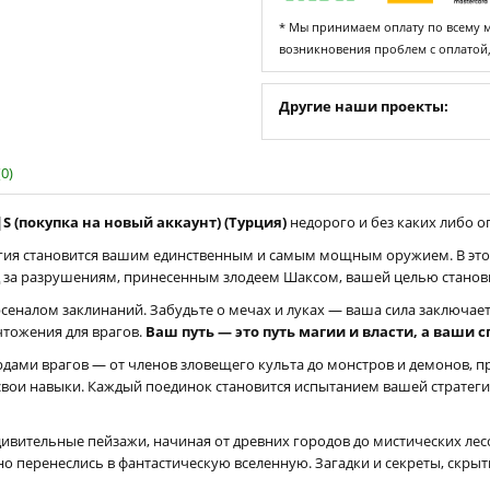
* Мы принимаем оплату по всему ми
возникновения проблем с оплатой
Другие наши проекты:
0)
|S (покупка на новый аккаунт) (Турция)
недорого и без каких либо ог
агия становится вашим единственным и самым мощным оружием. В это
д за разрушениям, принесенным злодеем Шаксом, вашей целью станови
сеналом заклинаний. Забудьте о мечах и луках — ваша сила заключае
чтожения для врагов.
Ваш путь — это путь магии и власти, а ваши 
ами врагов — от членов зловещего культа до монстров и демонов, пр
свои навыки. Каждый поединок становится испытанием вашей стратеги
 удивительные пейзажи, начиная от древних городов до мистических ле
но перенеслись в фантастическую вселенную. Загадки и секреты, скры