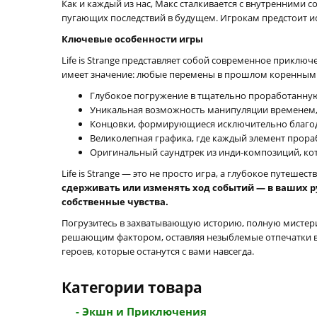
Как и каждый из нас, Макс сталкивается с внутренними
пугающих последствий в будущем. Игрокам предстоит и
Ключевые особенности игры
Life is Strange представляет собой современное прикл
имеет значение: любые перемены в прошлом коренным
Глубокое погружение в тщательно проработанну
Уникальная возможность манипуляции временем, 
Концовки, формирующиеся исключительно благо
Великолепная графика, где каждый элемент прор
Оригинальный саундтрек из инди-композиций, ко
Life is Strange — это не просто игра, а глубокое путеш
сдерживать или изменять ход событий — в ваших р
собственные чувства.
Погрузитесь в захватывающую историю, полную мистерий
решающим фактором, оставляя незыблемые отпечатки в с
героев, которые останутся с вами навсегда.
Категории товара
- Экшн и Приключения