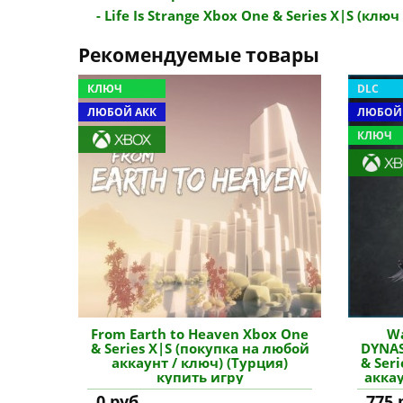
- Life Is Strange Xbox One & Series X|S (ключ /
Рекомендуемые товары
КЛЮЧ
DLC
ЛЮБОЙ АКК
ЛЮБОЙ
КЛЮЧ
From Earth to Heaven Xbox One
Wa
& Series X|S (покупка на любой
DYNAS
аккаунт / ключ) (Турция)
& Ser
купить игру
аккау
0 руб.
775 