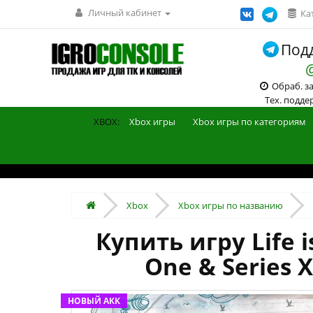
Личный кабинет
Ка
Подд
Обраб. зак
Тех. поддерж
XBOX:
Xbox игры
Xbox игры по категориям
Xbox
Xbox игры по названию
Купить игру Life i
One & Series 
НОВЫЙ АКК