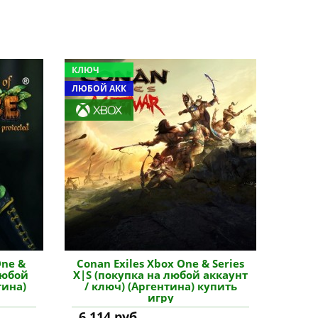
КЛЮЧ
ЛЮБОЙ АКК
One &
Conan Exiles Xbox One & Series
любой
X|S (покупка на любой аккаунт
тина)
/ ключ) (Аргентина) купить
игру
6 114 руб.