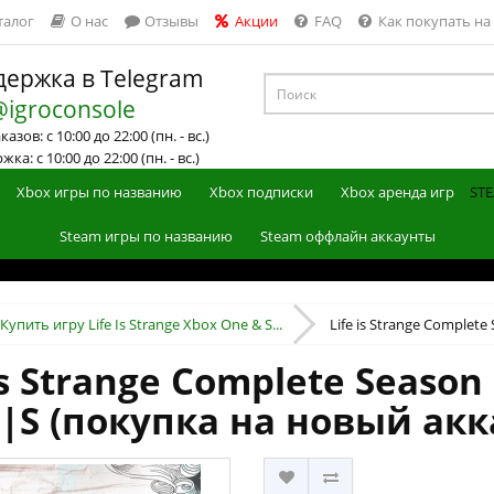
талог
О нас
Отзывы
Акции
FAQ
Как покупать на
ержка в Telegram
@igroconsole
азов: с 10:00 до 22:00 (пн. - вс.)
ка: с 10:00 до 22:00 (пн. - вс.)
Xbox игры по названию
Xbox подписки
Xbox аренда игр
STE
Steam игры по названию
Steam оффлайн аккаунты
Купить игру Life Is Strange Xbox One & S...
Life is Strange Complete 
s Strange Complete Season 
X|S (покупка на новый акк