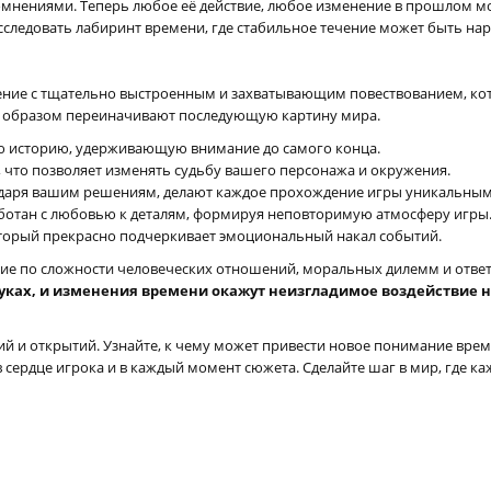
 сомнениями. Теперь любое её действие, любое изменение в прошлом
сследовать лабиринт времени, где стабильное течение может быть на
ючение с тщательно выстроенным и захватывающим повествованием, ко
 образом переиначивают последующую картину мира.
ю историю, удерживающую внимание до самого конца.
что позволяет изменять судьбу вашего персонажа и окружения.
даря вашим решениям, делают каждое прохождение игры уникальным
аботан с любовью к деталям, формируя неповторимую атмосферу игры
торый прекрасно подчеркивает эмоциональный накал событий.
ествие по сложности человеческих отношений, моральных дилемм и отве
уках, и изменения времени окажут неизгладимое воздействие не
 и открытий. Узнайте, к чему может привести новое понимание врем
ердце игрока и в каждый момент сюжета. Сделайте шаг в мир, где ка