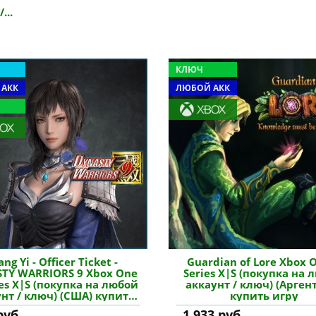
...
КЛЮЧ
 АКК
ЛЮБОЙ АКК
ng Yi - Officer Ticket -
Guardian of Lore Xbox 
TY WARRIORS 9 Xbox One
Series X|S (покупка на 
ies X|S (покупка на любой
аккаунт / ключ) (Арген
нт / ключ) (США) купить
купить игру
дополнение
руб.
1 933 руб.