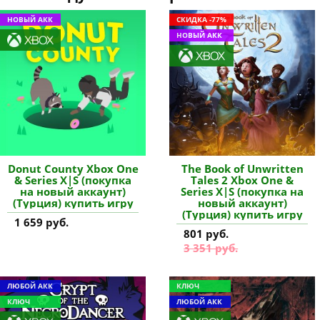
НОВЫЙ АКК
СКИДКА -77%
НОВЫЙ АКК
Donut County Xbox One
The Book of Unwritten
& Series X|S (покупка
Tales 2 Xbox One &
на новый аккаунт)
Series X|S (покупка на
(Турция) купить игру
новый аккаунт)
(Турция) купить игру
1 659 руб.
801 руб.
3 351 руб.
ЛЮБОЙ АКК
КЛЮЧ
КЛЮЧ
ЛЮБОЙ АКК