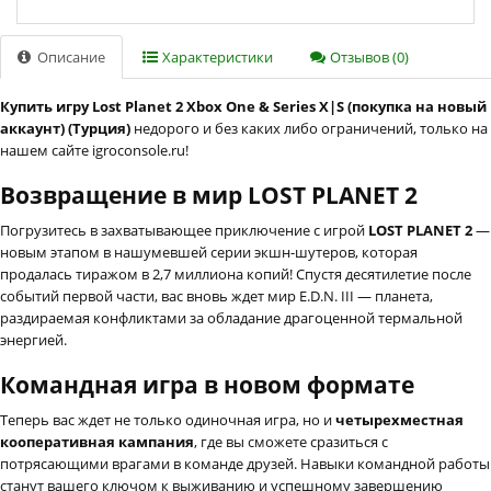
Описание
Характеристики
Отзывов (0)
Купить игру Lost Planet 2 Xbox One & Series X|S (покупка на новый
аккаунт) (Турция)
недорого и без каких либо ограничений, только на
нашем сайте igroconsole.ru!
Возвращение в мир LOST PLANET 2
Погрузитесь в захватывающее приключение с игрой
LOST PLANET 2
—
новым этапом в нашумевшей серии экшн-шутеров, которая
продалась тиражом в 2,7 миллиона копий! Спустя десятилетие после
событий первой части, вас вновь ждет мир E.D.N. III — планета,
раздираемая конфликтами за обладание драгоценной термальной
энергией.
Командная игра в новом формате
Теперь вас ждет не только одиночная игра, но и
четырехместная
кооперативная кампания
, где вы сможете сразиться с
потрясающими врагами в команде друзей. Навыки командной работы
станут вашего ключом к выживанию и успешному завершению