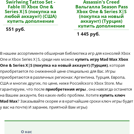
Swirlwing Tattoo Set -
Assassin's Creed
Fable III Xbox One &
Вальгалла Season Pass
Series X|S (покупка на
Xbox One & Series X|S
любой аккаунт) (США)
(покупка на новый
купить дополнение
аккаунт) (Турция)
купить дополнение
551 руб.
1 445 руб.
В нашем ассортименте обширная библиотека игр для консолей Xbox
One и Xbox Series X|S, среди них можно
купить игру Mad Max Xbox
One & Series X|S (покупка на новый аккаунт) (Турция)
, которая
приобретается по сниженной цене специально для Вас. Игры
приобретаются в различных регионах: Аргентина, Турция, Европа,
США и многих других, по цене, ниже Российского Xbox Store. Мы
гарантируем, что после
приобретения игры
, она навсегда останется
на Вашем аккаунте, без каких-либо проблем. Хотите
купить ключ
Mad Max
? Заказывайте скорее и в кратчайшие сроки ключ игры будет
у вас на почте) И заранее, приятной Вам игры)
О нас