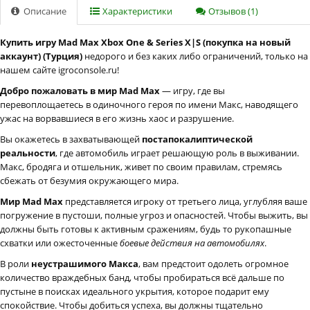
Описание
Характеристики
Отзывов (1)
Купить игру Mad Max Xbox One & Series X|S (покупка на новый
аккаунт) (Турция)
недорого и без каких либо ограничений, только на
нашем сайте igroconsole.ru!
Добро пожаловать в мир Mad Max
— игру, где вы
перевоплощаетесь в одиночного героя по имени Макс, наводящего
ужас на ворвавшиеся в его жизнь хаос и разрушение.
Вы окажетесь в захватывающей
постапокалиптической
реальности
, где автомобиль играет решающую роль в выживании.
Макс, бродяга и отшельник, живет по своим правилам, стремясь
сбежать от безумия окружающего мира.
Мир Mad Max
представляется игроку от третьего лица, углубляя ваше
погружение в пустоши, полные угроз и опасностей. Чтобы выжить, вы
должны быть готовы к активным сражениям, будь то рукопашные
схватки или ожесточенные
боевые действия на автомобилях
.
В роли
неустрашимого Макса
, вам предстоит одолеть огромное
количество враждебных банд, чтобы пробираться всё дальше по
пустыне в поисках идеального укрытия, которое подарит ему
спокойствие. Чтобы добиться успеха, вы должны тщательно