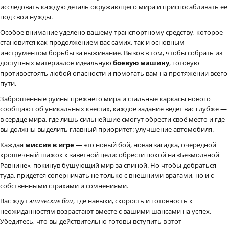
исследовать каждую деталь окружающего мира и приспосабливать её
под свои нужды.
Особое внимание уделено вашему транспортному средству, которое
становится как продолжением вас самих, так и основным
инструментом борьбы за выживание. Вызов в том, чтобы собрать из
доступных материалов идеальную
боевую машину
, готовую
противостоять любой опасности и помогать вам на протяжении всего
пути.
Заброшенные руины прежнего мира и стальные каркасы нового
сообщают об уникальных квестах, каждое задание ведет вас глубже —
в сердце мира, где лишь сильнейшие смогут обрести своё место и где
вы должны выделить главный приоритет: улучшение автомобиля.
Каждая
миссия в игре
— это новый бой, новая загадка, очередной
крошечный шажок к заветной цели: обрести покой на «Безмолвной
Равнине», покинув бушующий мир за спиной. Но чтобы добраться
туда, придется соперничать не только с внешними врагами, но и с
собственными страхами и сомнениями.
Вас ждут
эпические бои
, где навыки, скорость и готовность к
неожиданностям возрастают вместе с вашими шансами на успех.
Убедитесь, что вы действительно готовы вступить в этот