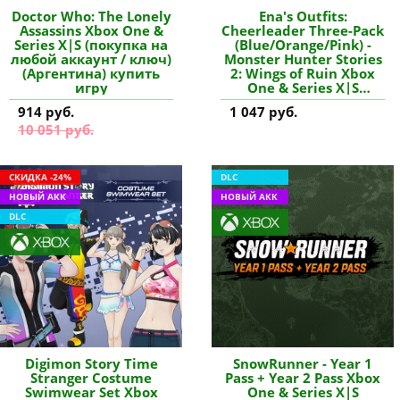
Doctor Who: The Lonely
Ena's Outfits:
Assassins Xbox One &
Cheerleader Three-Pack
Series X|S (покупка на
(Blue/Orange/Pink) -
любой аккаунт / ключ)
Monster Hunter Stories
(Аргентина) купить
2: Wings of Ruin Xbox
игру
One & Series X|S
(покупка на новый
914 руб.
1 047 руб.
аккаунт) (Турция)
10 051 руб.
купить дополнение
СКИДКА -24%
DLC
НОВЫЙ АКК
НОВЫЙ АКК
DLC
Digimon Story Time
SnowRunner - Year 1
Stranger Costume
Pass + Year 2 Pass Xbox
Swimwear Set Xbox
One & Series X|S