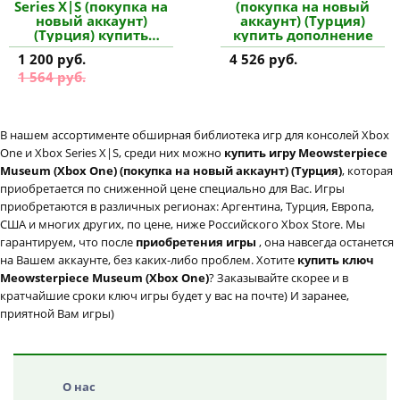
Series X|S (покупка на
(покупка на новый
новый аккаунт)
аккаунт) (Турция)
(Турция) купить
купить дополнение
дополнение
1 200 руб.
4 526 руб.
1 564 руб.
В нашем ассортименте обширная библиотека игр для консолей Xbox
One и Xbox Series X|S, среди них можно
купить игру Meowsterpiece
Museum (Xbox One) (покупка на новый аккаунт) (Турция)
, которая
приобретается по сниженной цене специально для Вас. Игры
приобретаются в различных регионах: Аргентина, Турция, Европа,
США и многих других, по цене, ниже Российского Xbox Store. Мы
гарантируем, что после
приобретения игры
, она навсегда останется
на Вашем аккаунте, без каких-либо проблем. Хотите
купить ключ
Meowsterpiece Museum (Xbox One)
? Заказывайте скорее и в
кратчайшие сроки ключ игры будет у вас на почте) И заранее,
приятной Вам игры)
О нас