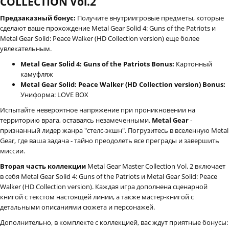
COLLECTION Vol.2
Предзаказный бонус:
Получите внутриигровые предметы, которые
сделают ваше прохождение Metal Gear Solid 4: Guns of the Patriots и
Metal Gear Solid: Peace Walker (HD Collection version) еще более
увлекательным.
Metal Gear Solid 4: Guns of the Patriots Bonus:
Картонный
камуфляж
Metal Gear Solid: Peace Walker (HD Collection version) Bonus:
Униформа: LOVE BOX
Испытайте невероятное напряжение при проникновении на
территорию врага, оставаясь незамеченными.
Metal Gear
-
признанный лидер жанра "стелс-экшн". Погрузитесь в вселенную Metal
Gear, где ваша задача - тайно преодолеть все преграды и завершить
миссии.
Вторая часть коллекции
Metal Gear Master Collection Vol. 2 включает
в себя Metal Gear Solid 4: Guns of the Patriots и Metal Gear Solid: Peace
Walker (HD Collection version). Каждая игра дополнена сценарной
книгой с текстом настоящей линии, а также мастер-книгой с
детальными описаниями сюжета и персонажей.
Дополнительно, в комплекте с коллекцией, вас ждут приятные бонусы: