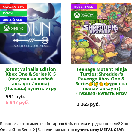
СКИДКА -84%
НОВЫЙ АКК
КЛЮЧ
ЛЮБОЙ АКК
Jotun: Valhalla Edition
Teenage Mutant Ninja
Xbox One & Series X|S
Turtles: Shredder's
(покупка на любой
Revenge Xbox One &
аккаунт / ключ)
Series X|S (покупка на
(Польша) купить игру
новый аккаунт)
(Турция) купить игру
991 руб.
5 947 руб.
3 365 руб.
В нашем ассортименте обширная библиотека игр для консолей Xbox
One и Xbox Series X|S, среди них можно
купить игру METAL GEAR