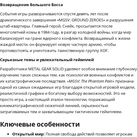
Возвращение Большого Босса
События игры разворачиваются спустя девять лет после
драматического завершения «MGSV: GROUND ZEROES» и разрушения
штаб-квартиры. Главный герой, Снейк, просыпается после
многолетней комы в 1984 году, в разгар холодной войны, когда мир
балансирует на грани ядерного конфликта. Возвращаемый к жизни
жаждой мести, он формирует новую частную армию, чтобы
противостоять и уничтожить таинственную группу XOF.
Серьезные темы и увлекательный геймплей
Разработчики METAL GEAR SOLID уделяют особое внимание глубокому
изучению таких сложных тем, как психология военных конфликтов и
их катастрофические последствия.
«MGSV: The Phantom Pain»
признана
одной из самых ожидаемых игр благодаря открытой игровой модели,
реалистичной графике и богатому выбору возможностей. Это не
просто игра, а настоящий эталон технологии, поражающий
кинематографической сюжетной линией, серьезностью
затрагиваемых тем и захватывающим тактическим геймплеем.
Ключевые особенности
Открытый мир:
Полная свобода действий позволяет игрокам