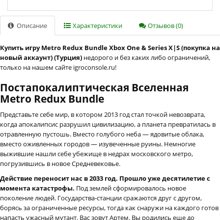
Описание
Характеристики
Отзывов (0)
Купить игру Metro Redux Bundle Xbox One & Series X|S (покупка на
новый аккаунт) (Турция)
недорого и без каких либо ограничений,
только на нашем сайте igroconsole.ru!
Постапокалиптическая Вселенная
Metro Redux Bundle
Представьте себе мир, в котором 2013 год стал точкой невозврата,
когда апокалипсис разрушил цивилизацию, а планета превратилась в
отравленную пустошь. Вместо голубого неба — ядовитые облака,
вместо оживленных городов — изувеченные руины. Немногие
выжившие нашли себе убежище в недрах московского метро,
погрузившись в новое Средневековье.
Действие переносит нас в 2033 год. Прошло уже десятилетие с
момента катастрофы.
Под землей сформировалось новое
поколение людей. Государства-станции сражаются друг с другом,
борясь за ограниченные ресурсы, тогда как снаружи на каждого готов
напасть ужасный мутант. Вас зовут Артем. Вы родились еще до