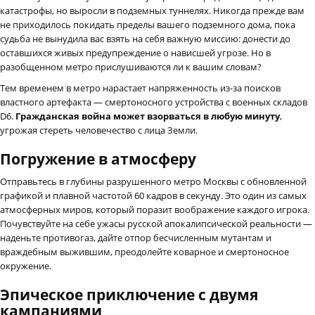
катастрофы, но выросли в подземных туннелях. Никогда прежде вам
не приходилось покидать пределы вашего подземного дома, пока
судьба не вынудила вас взять на себя важную миссию: донести до
оставшихся живых предупреждение о нависшей угрозе. Но в
разобщенном метро прислушиваются ли к вашим словам?
Тем временем в метро нарастает напряженность из-за поисков
властного артефакта — смертоносного устройства с военных складов
D6.
Гражданская война может взорваться в любую минуту
,
угрожая стереть человечество с лица Земли.
Погружение в атмосферу
Отправьтесь в глубины разрушенного метро Москвы с обновленной
графикой и плавной частотой 60 кадров в секунду. Это один из самых
атмосферных миров, который поразит воображение каждого игрока.
Почувствуйте на себе ужасы русской апокалипсической реальности —
наденьте противогаз, дайте отпор бесчисленным мутантам и
враждебным выжившим, преодолейте коварное и смертоносное
окружение.
Эпическое приключение с двумя
кампаниями