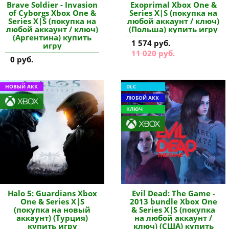
Brave Soldier - Invasion
Exoprimal Xbox One &
of Cyborgs Xbox One &
Series X|S (покупка на
Series X|S (покупка на
любой аккаунт / ключ)
любой аккаунт / ключ)
(Польша) купить игру
(Аргентина) купить
1 574 руб.
игру
11 020 руб.
0 руб.
НОВЫЙ АКК
DLC
ЛЮБОЙ АКК
КЛЮЧ
Halo 5: Guardians Xbox
Evil Dead: The Game -
One & Series X|S
2013 bundle Xbox One
(покупка на новый
& Series X|S (покупка
аккаунт) (Турция)
на любой аккаунт /
купить игру
ключ) (США) купить