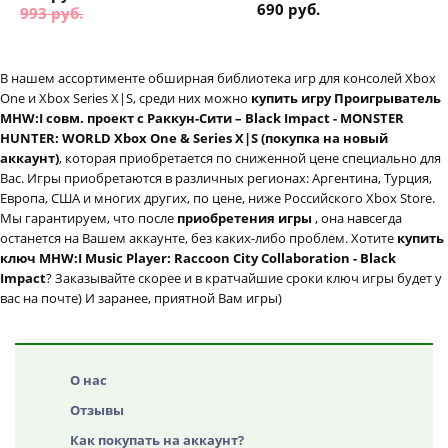
690 руб.
993 руб.
В нашем ассортименте обширная библиотека игр для консолей Xbox
One и Xbox Series X|S, среди них можно
купить игру Проигрыватель
MHW:I совм. проект с Раккун-Сити – Black Impact - MONSTER
HUNTER: WORLD Xbox One & Series X|S (покупка на новый
аккаунт)
, которая приобретается по сниженной цене специально для
Вас. Игры приобретаются в различных регионах: Аргентина, Турция,
Европа, США и многих других, по цене, ниже Российского Xbox Store.
Мы гарантируем, что после
приобретения игры
, она навсегда
останется на Вашем аккаунте, без каких-либо проблем. Хотите
купить
ключ MHW:I Music Player: Raccoon City Collaboration - Black
Impact
? Заказывайте скорее и в кратчайшие сроки ключ игры будет у
вас на почте) И заранее, приятной Вам игры)
О нас
Отзывы
Как покупать на аккаунт?