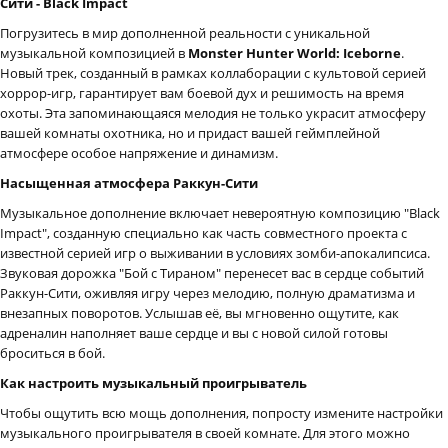
Сити - Black Impact
Погрузитесь в мир дополненной реальности с уникальной
музыкальной композицией в
Monster Hunter World: Iceborne
.
Новый трек, созданный в рамках коллаборации с культовой серией
хоррор-игр, гарантирует вам боевой дух и решимость на время
охоты. Эта запоминающаяся мелодия не только украсит атмосферу
вашей комнаты охотника, но и придаст вашей геймплейной
атмосфере особое напряжение и динамизм.
Насыщенная атмосфера Раккун-Сити
Музыкальное дополнение включает невероятную композицию "Black
Impact", созданную специально как часть совместного проекта с
известной серией игр о выживании в условиях зомби-апокалипсиса.
Звуковая дорожка "Бой с Тираном" перенесет вас в сердце событий
Раккун-Сити, оживляя игру через мелодию, полную драматизма и
внезапных поворотов. Услышав её, вы мгновенно ощутите, как
адреналин наполняет ваше сердце и вы с новой силой готовы
броситься в бой.
Как настроить музыкальный проигрыватель
Чтобы ощутить всю мощь дополнения, попросту измените настройки
музыкального проигрывателя в своей комнате. Для этого можно