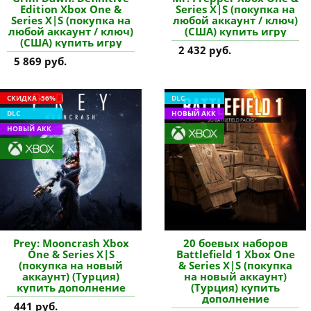
Edition Xbox One &
Series X|S (покупка на
Series X|S (покупка на
любой аккаунт / ключ)
любой аккаунт / ключ)
(США) купить игру
(США) купить игру
2 432 руб.
5 869 руб.
СКИДКА -56%
DLC
DLC
НОВЫЙ АКК
НОВЫЙ АКК
Prey: Mooncrash Xbox
20 боевых наборов
One & Series X|S
Battlefield 1 Xbox One
(покупка на новый
& Series X|S (покупка
аккаунт) (Турция)
на новый аккаунт)
купить дополнение
(Турция) купить
дополнение
441 руб.