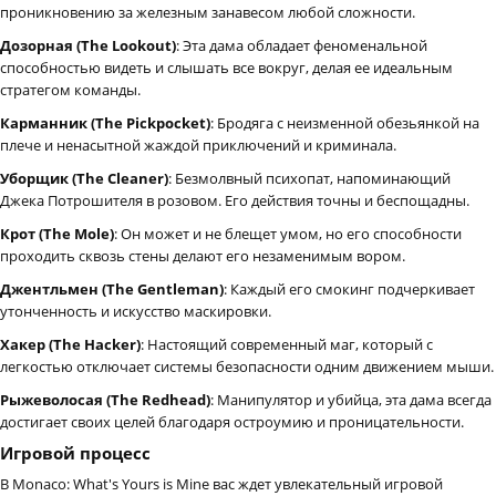
проникновению за железным занавесом любой сложности.
Дозорная (The Lookout)
: Эта дама обладает феноменальной
способностью видеть и слышать все вокруг, делая ее идеальным
стратегом команды.
Карманник (The Pickpocket)
: Бродяга с неизменной обезьянкой на
плече и ненасытной жаждой приключений и криминала.
Уборщик (The Cleaner)
: Безмолвный психопат, напоминающий
Джека Потрошителя в розовом. Его действия точны и беспощадны.
Крот (The Mole)
: Он может и не блещет умом, но его способности
проходить сквозь стены делают его незаменимым вором.
Джентльмен (The Gentleman)
: Каждый его смокинг подчеркивает
утонченность и искусство маскировки.
Хакер (The Hacker)
: Настоящий современный маг, который с
легкостью отключает системы безопасности одним движением мыши.
Рыжеволосая (The Redhead)
: Манипулятор и убийца, эта дама всегда
достигает своих целей благодаря остроумию и проницательности.
Игровой процесс
В Monaco: What's Yours is Mine вас ждет увлекательный игровой