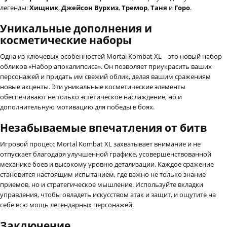
легенды:
Хищник
,
Джейсон Вурхиз
,
Тремор
,
Таня
и
Горо
.
Уникальные дополнения и
косметические наборы
Одна из ключевых особенностей Mortal Kombat XL – это новый набор
обликов «Набор апокалипсиса». Он позволяет приукрасить ваших
персонажей и придать им свежий облик, делая вашим сражениям
новые акценты. Эти уникальные косметические элементы
обеспечивают не только эстетическое наслаждение, но и
дополнительную мотивацию для победы в боях.
Незабываемые впечатления от битв
Игровой процесс Mortal Kombat XL захватывает внимание и не
отпускает благодаря улучшенной графике, усовершенствованной
механике боев и высокому уровню детализации. Каждое сражение
становится настоящим испытанием, где важно не только знание
приемов, но и стратегическое мышление. Используйте вкладки
управления, чтобы овладеть искусством атак и защит, и ощутите на
себе всю мощь легендарных персонажей.
Заключение