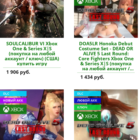
SOULCALIBUR VI Xbox
DOA5LR Honoka Debut
One & Series X|S
Costume Set - DEAD OR
(покупка на любой
ALIVE 5 Last Round:
аккаунт / ключ) (США)
Core Fighters Xbox One
купить игру
& Series X|S (покупка
на любой аккаунт /
1 906 руб.
ключ) (США) купить
1 434 руб.
дополнение
DLC
DLC
НОВЫЙ АКК
ЛЮБОЙ АКК
КЛЮЧ