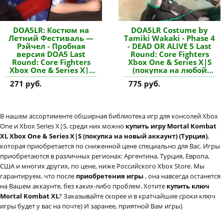
DOA5LR: Костюм на
DOA5LR Costume by
Летний Фестиваль —
Tamiki Wakaki - Phase 4
Рэйчел - Пробная
- DEAD OR ALIVE 5 Last
версия DOA5 Last
Round: Core Fighters
Round: Core Fighters
Xbox One & Series X|S
Xbox One & Series X|S
(покупка на любой
(покупка на новый
аккаунт / ключ) (США)
271 руб.
775 руб.
аккаунт) купить
купить дополнение
дополнение
В нашем ассортименте обширная библиотека игр для консолей Xbox
One и Xbox Series X|S, среди них можно
купить игру Mortal Kombat
XL Xbox One & Series X|S (покупка на новый аккаунт) (Турция)
,
которая приобретается по сниженной цене специально для Вас. Игры
приобретаются в различных регионах: Аргентина, Турция, Европа,
США и многих других, по цене, ниже Российского Xbox Store. Мы
гарантируем, что после
приобретения игры
, она навсегда останется
на Вашем аккаунте, без каких-либо проблем. Хотите
купить ключ
Mortal Kombat XL
? Заказывайте скорее и в кратчайшие сроки ключ
игры будет у вас на почте) И заранее, приятной Вам игры)