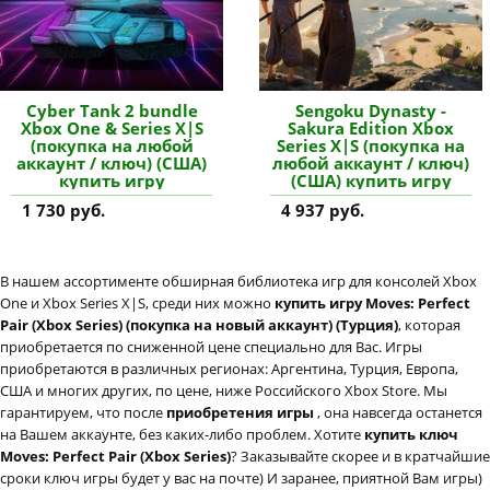
Cyber Tank 2 bundle
Sengoku Dynasty -
Xbox One & Series X|S
Sakura Edition Xbox
(покупка на любой
Series X|S (покупка на
аккаунт / ключ) (США)
любой аккаунт / ключ)
купить игру
(США) купить игру
1 730 руб.
4 937 руб.
В нашем ассортименте обширная библиотека игр для консолей Xbox
One и Xbox Series X|S, среди них можно
купить игру Moves: Perfect
Pair (Xbox Series) (покупка на новый аккаунт) (Турция)
, которая
приобретается по сниженной цене специально для Вас. Игры
приобретаются в различных регионах: Аргентина, Турция, Европа,
США и многих других, по цене, ниже Российского Xbox Store. Мы
гарантируем, что после
приобретения игры
, она навсегда останется
на Вашем аккаунте, без каких-либо проблем. Хотите
купить ключ
Moves: Perfect Pair (Xbox Series)
? Заказывайте скорее и в кратчайшие
сроки ключ игры будет у вас на почте) И заранее, приятной Вам игры)