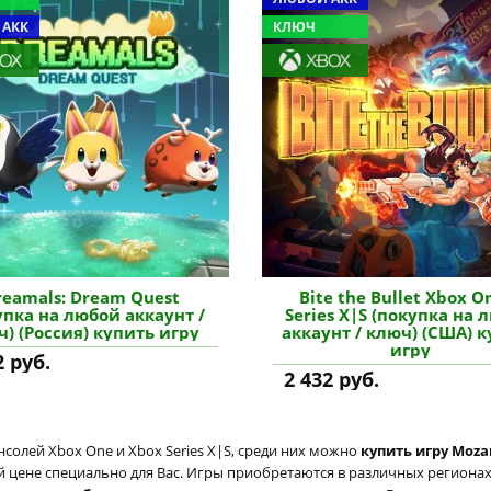
 АКК
КЛЮЧ
reamals: Dream Quest
Bite the Bullet Xbox O
упка на любой аккаунт /
Series X|S (покупка на 
) (Россия) купить игру
аккаунт / ключ) (США) 
игру
2 руб.
2 432 руб.
солей Xbox One и Xbox Series X|S, среди них можно
купить игру Moza
й цене специально для Вас. Игры приобретаются в различных регионах: