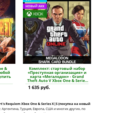
НОВЫЙ АКК
ne &
Комплект: стартовый набор
любой
«Преступная организация» и
купить
карта «Мегалодон» - Grand
Theft Auto V Xbox One & Series
X|S (покупка на новый
1 635 руб.
аккаунт) купить дополнение
rt's Requiem Xbox One & Series X|S (покупка на новый
 Аргентина, Турция, Европа, США и многих других, по