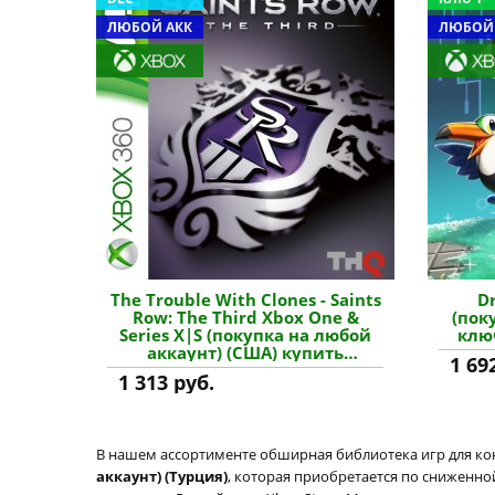
ЛЮБОЙ АКК
ЛЮБОЙ
The Trouble With Clones - Saints
D
Row: The Third Xbox One &
(пок
Series X|S (покупка на любой
ключ
аккаунт) (США) купить
1 69
дополнение
1 313 руб.
В нашем ассортименте обширная библиотека игр для кон
аккаунт) (Турция)
, которая приобретается по сниженно