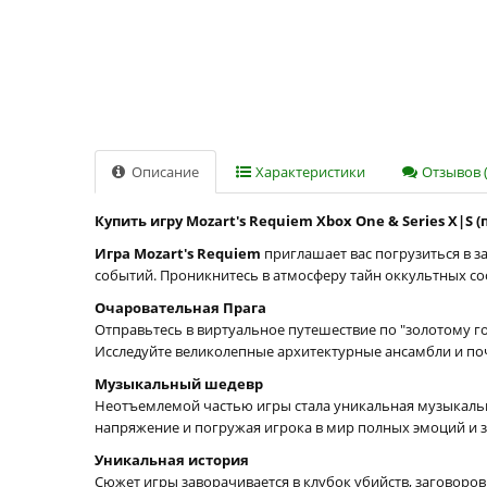
Описание
Характеристики
Отзывов (
Купить игру Mozart's Requiem Xbox One & Series X|S 
Игра Mozart's Requiem
приглашает вас погрузиться в з
событий. Проникнитесь в атмосферу тайн оккультных соо
Очаровательная Прага
Отправьтесь в виртуальное путешествие по "золотому гор
Исследуйте великолепные архитектурные ансамбли и по
Музыкальный шедевр
Неотъемлемой частью игры стала уникальная музыкальн
напряжение и погружая игрока в мир полных эмоций и з
Уникальная история
Сюжет игры заворачивается в клубок убийств, заговоро