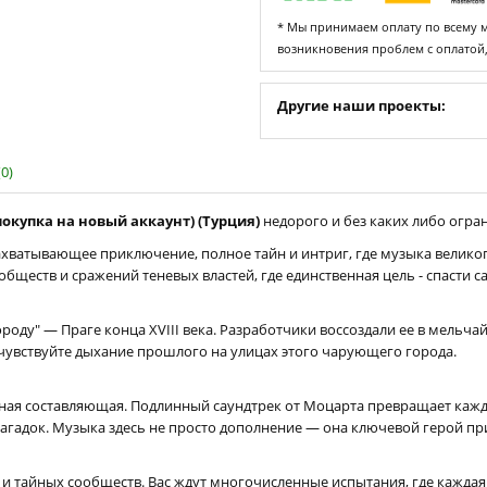
* Мы принимаем оплату по всему ми
возникновения проблем с оплатой
Другие наши проекты:
0)
(покупка на новый аккаунт) (Турция)
недорого и без каких либо огран
ахватывающее приключение, полное тайн и интриг, где музыка велико
бществ и сражений теневых властей, где единственная цель - спасти 
оду" — Праге конца XVIII века. Разработчики воссоздали ее в мельчай
чувствуйте дыхание прошлого на улицах этого чарующего города.
ая составляющая. Подлинный саундтрек от Моцарта превращает кажд
агадок. Музыка здесь не просто дополнение — она ключевой герой п
в и тайных сообществ. Вас ждут многочисленные испытания, где кажда