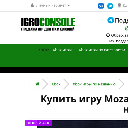
Личный кабинет
Ка
Подд
Обраб. зак
Тех. поддерж
XBOX:
Xbox игры
Xbox игры по категориям
Xbox
Xbox игры по названию
Купить игру Mozar
НОВЫЙ АКК