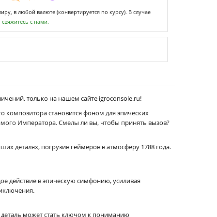
ру, в любой валюте (конвертируется по курсу). В случае
,
свяжитесь с нами.
ичений, только на нашем сайте igroconsole.ru!
го композитора становится фоном для эпических
самого Императора. Смелы ли вы, чтобы принять вызов?
ших деталях, погрузив геймеров в атмосферу 1788 года.
ое действие в эпическую симфонию, усиливая
риключения.
я деталь может стать ключом к пониманию