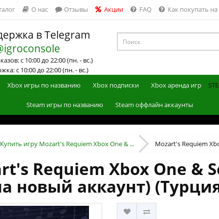
талог
О нас
Отзывы
Акции
FAQ
Как покупать на
ержка в Telegram
@igroconsole
азов: с 10:00 до 22:00 (пн. - вс.)
ка: с 10:00 до 22:00 (пн. - вс.)
Xbox игры по названию
Xbox подписки
Xbox аренда игр
STE
Steam игры по названию
Steam оффлайн аккаунты
Купить игру Mozart's Requiem Xbox One & ...
Mozart's Requiem Xbox
t's Requiem Xbox One & S
на новый аккаунт) (Турция