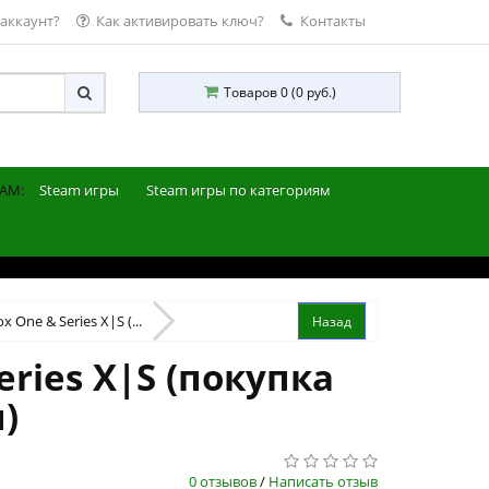
 аккаунт?
Как активировать ключ?
Контакты
Товаров 0 (0 руб.)
AM:
Steam игры
Steam игры по категориям
 One & Series X|S (...
eries X|S (покупка
)
0 отзывов
/
Написать отзыв