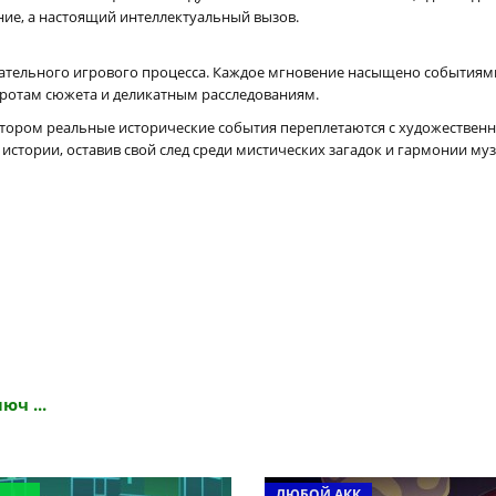
ние, а настоящий интеллектуальный вызов.
екательного игрового процесса. Каждое мгновение насыщено событи
ротам сюжета и деликатным расследованиям.
в котором реальные исторические события переплетаются с художестве
й истории, оставив свой след среди мистических загадок и гармонии му
юч ...
ЛЮБОЙ АКК