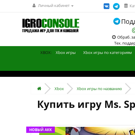
Личный кабинет
Ка
Подд
Обраб. зак
Тех. поддерж
XBOX:
Xbox игры
Xbox игры по категориям
Xbox
Xbox игры по названию
Купить игру Ms. Sp
НОВЫЙ АКК