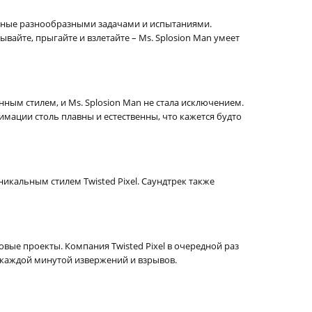
енные разнообразными задачами и испытаниями.
айте, прыгайте и взлетайте – Ms. Splosion Man умеет
нным стилем, и Ms. Splosion Man не стала исключением.
мации столь плавны и естественны, что кажется будто
икальным стилем Twisted Pixel. Саундтрек также
овые проекты. Компания Twisted Pixel в очередной раз
ь каждой минутой извержений и взрывов.