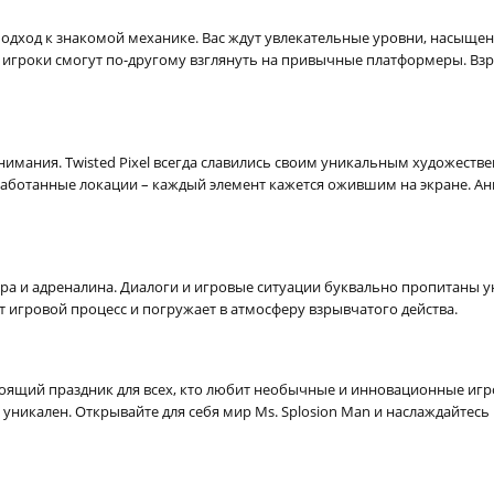
 подход к знакомой механике. Вас ждут увлекательные уровни, насыщ
игроки смогут по-другому взглянуть на привычные платформеры. Взрыв
имания. Twisted Pixel всегда славились своим уникальным художестве
аботанные локации – каждый элемент кажется ожившим на экране. Ани
ра и адреналина. Диалоги и игровые ситуации буквально пропитаны ун
 игровой процесс и погружает в атмосферу взрывчатого действа.
астоящий праздник для всех, кто любит необычные и инновационные игр
о уникален. Открывайте для себя мир Ms. Splosion Man и наслаждайтес