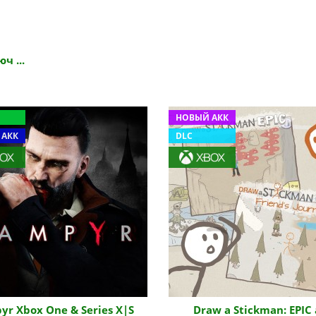
ч ...
НОВЫЙ АКК
 АКК
DLC
r Xbox One & Series X|S
Draw a Stickman: EPIC