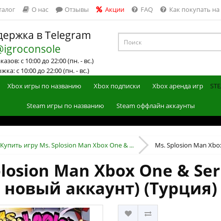
талог
О нас
Отзывы
Акции
FAQ
Как покупать на
ержка в Telegram
@igroconsole
азов: с 10:00 до 22:00 (пн. - вс.)
ка: с 10:00 до 22:00 (пн. - вс.)
Xbox игры по названию
Xbox подписки
Xbox аренда игр
STE
Steam игры по названию
Steam оффлайн аккаунты
Купить игру Ms. Splosion Man Xbox One & ...
Ms. Splosion Man Xbox 
losion Man Xbox One & Ser
новый аккаунт) (Турция)