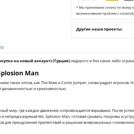
* Мы принимаем оплату по всему ми
возникновения проблем с оплатой
Другие наши проекты:
0)
покупка на новый аккаунт) (Турция)
недорого и без каких либо ограни
plosion Man
ием таких хитов, как The Maw и Comic Jumper, снова радует игроков. Н
ей динамичностью и креативностью.
ьный мир, где каждое движение сопровождается взрывами. После успе
 и непредсказуемая Ms. Splosion Man, готовая срывать покровы и ус
вов для преодоления препятствий и решения всевозможных головолом