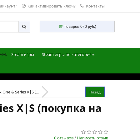
 аккаунт?
Как активировать ключ?
Контакты
Товаров 0 (0 руб.)
AM:
Steam игры
Steam игры по категориям
One & Series X|S (...
ies X|S (покупка на
0 отзывов
/
Написать отзыв