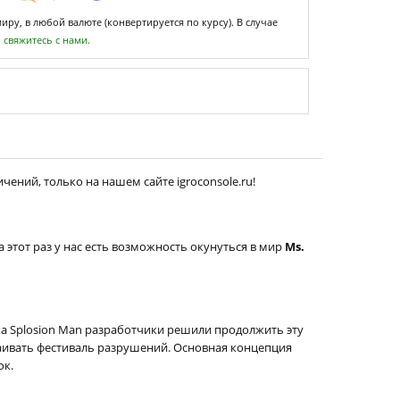
ру, в любой валюте (конвертируется по курсу). В случае
,
свяжитесь с нами.
чений, только на нашем сайте igroconsole.ru!
а этот раз у нас есть возможность окунуться в мир
Ms.
ха Splosion Man разработчики решили продолжить эту
траивать фестиваль разрушений. Основная концепция
ок.