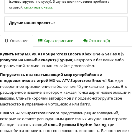
(конвертируется по курсу). В случае возникновения проблем с
оплатой,
свяжитесь с нами.
Другие наши проекты:
Описание
Характеристики
Отзывов (0)
Купить игру MX vs. ATV Supercross Encore Xbox One & Series X|S
(покупка на новый аккаунт) (Турция)
недорого и без каких либо
ограничений, только на нашем сайте igroconsole.ru!
Погрузитесь в захватывающий мир супербайков и
внедорожников с игрой MX vs. ATV Supercross Encore!
Вас ждет
невероятное приключение на более чем 45 уникальных трассах. Это
расширенное издание, в котором каждая гонка дарит новые эмоции и
вызовы. Станьте королем автодромов и продемонстрируйте свое
мастерство в управлении мотоциклом или багги.
В
MX vs. ATV Supercross Encore
представлен ряд нововведений,
которые не оставят равнодушным даже самых искушенных игроков.
Вас ждет захватывающий
новый режим Rhythm Racing
, где
понадобится проявить всю свою ловкость и скорость. В дополнение к