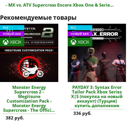
- MX vs. ATV Supercross Encore Xbox One & Serie...
Рекомендуемые товары
DLC
DLC
НОВЫЙ АКК
НОВЫЙ АКК
Monster Energy
PAYDAY 3: Syntax Error
Supercross 2 -
Tailor Pack Xbox Series
Megitsune
X|S (покупка на новый
Customization Pack -
аккаунт) (Турция)
Monster Energy
купить дополнение
Supercross - The Official
336 руб.
Videogame 2 Xbox One
382 руб.
& Series X|S (покупка
на новый аккаунт)