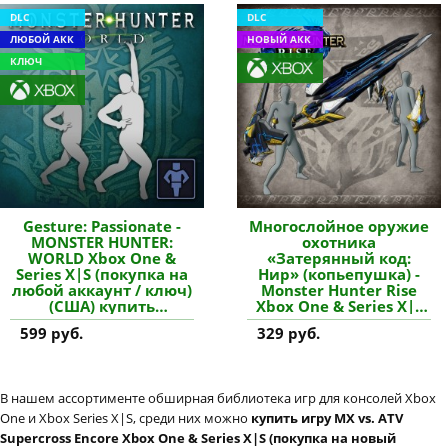
купить дополнение
DLC
DLC
ЛЮБОЙ АКК
НОВЫЙ АКК
КЛЮЧ
Gesture: Passionate -
Многослойное оружие
MONSTER HUNTER:
охотника
WORLD Xbox One &
«Затерянный код:
Series X|S (покупка на
Нир» (копьепушка) -
любой аккаунт / ключ)
Monster Hunter Rise
(США) купить
Xbox One & Series X|S
дополнение
(покупка на новый
599 руб.
329 руб.
аккаунт) купить
дополнение
В нашем ассортименте обширная библиотека игр для консолей Xbox
One и Xbox Series X|S, среди них можно
купить игру MX vs. ATV
Supercross Encore Xbox One & Series X|S (покупка на новый