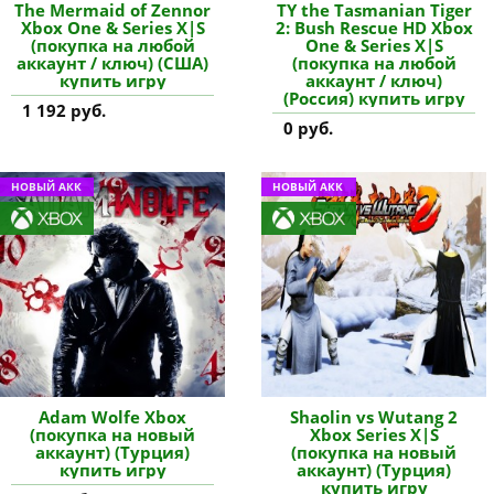
The Mermaid of Zennor
TY the Tasmanian Tiger
Xbox One & Series X|S
2: Bush Rescue HD Xbox
(покупка на любой
One & Series X|S
аккаунт / ключ) (США)
(покупка на любой
купить игру
аккаунт / ключ)
(Россия) купить игру
1 192 руб.
0 руб.
НОВЫЙ АКК
НОВЫЙ АКК
Adam Wolfe Xbox
Shaolin vs Wutang 2
(покупка на новый
Xbox Series X|S
аккаунт) (Турция)
(покупка на новый
купить игру
аккаунт) (Турция)
купить игру