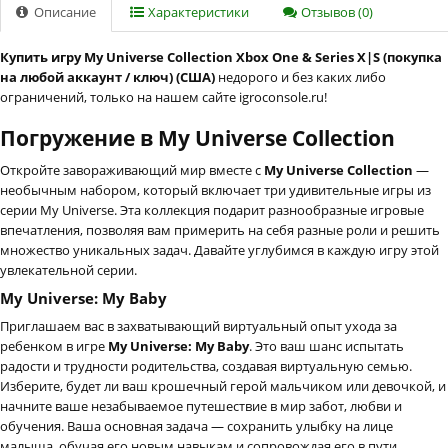
Описание
Характеристики
Отзывов (0)
Купить игру My Universe Collection Xbox One & Series X|S (покупка
на любой аккаунт / ключ) (США)
недорого и без каких либо
ограничений, только на нашем сайте igroconsole.ru!
Погружение в My Universe Collection
Откройте завораживающий мир вместе с
My Universe Collection
—
необычным набором, который включает три удивительные игры из
серии My Universe. Эта коллекция подарит разнообразные игровые
впечатления, позволяя вам примерить на себя разные роли и решить
множество уникальных задач. Давайте углубимся в каждую игру этой
увлекательной серии.
My Universe: My Baby
Приглашаем вас в захватывающий виртуальный опыт ухода за
ребенком в игре
My Universe: My Baby
. Это ваш шанс испытать
радости и трудности родительства, создавая виртуальную семью.
Изберите, будет ли ваш крошечный герой мальчиком или девочкой, и
начните ваше незабываемое путешествие в мир забот, любви и
обучения. Ваша основная задача — сохранить улыбку на лице
малыша, обучая его новым навыкам и сопровождая его в пути