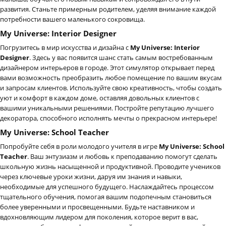
развития. Станьте примерным родителем, уделяя внимание каждой
потребности вашего маленького сокровища.
My Universe: Interior Designer
Погрузитесь в мир искусства и дизайна с
My Universe: Interior
Designer
. Здесь у вас появится шанс стать самым востребованным
дизайнером интерьеров в городе. Этот симулятор открывает перед
вами возможность преобразить любое помещение по вашим вкусам
и запросам клиентов. Используйте свою креативность, чтобы создать
уют и комфорт в каждом доме, оставляя довольных клиентов с
вашими уникальными решениями. Постройте репутацию лучшего
декоратора, способного исполнять мечты о прекрасном интерьере!
My Universe: School Teacher
Попробуйте себя в роли молодого учителя в игре
My Universe: School
Teacher
. Ваш энтузиазм и любовь к преподаванию помогут сделать
школьную жизнь насыщенной и продуктивной. Проводите учеников
через ключевые уроки жизни, даруя им знания и навыки,
необходимые для успешного будущего. Наслаждайтесь процессом
тщательного обучения, помогая вашим подопечным становиться
более уверенными и просвещенными. Будьте наставником и
вдохновляющим лидером для поколения, которое верит в вас,