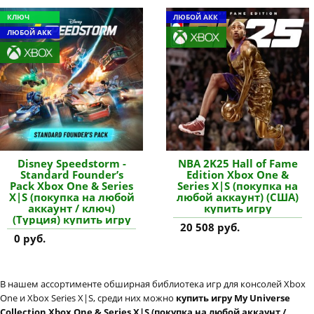
КЛЮЧ
ЛЮБОЙ АКК
ЛЮБОЙ АКК
Disney Speedstorm -
NBA 2K25 Hall of Fame
Standard Founder’s
Edition Xbox One &
Pack Xbox One & Series
Series X|S (покупка на
X|S (покупка на любой
любой аккаунт) (США)
аккаунт / ключ)
купить игру
(Турция) купить игру
20 508 руб.
0 руб.
В нашем ассортименте обширная библиотека игр для консолей Xbox
One и Xbox Series X|S, среди них можно
купить игру My Universe
Collection Xbox One & Series X|S (покупка на любой аккаунт /