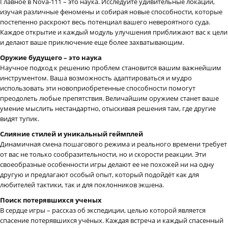
Главное в Nova-111 – это наука. Исследуйте удивительные локации,
изучая различные феномены и собирая новые способности, которые
постепенно раскроют весь потенциал вашего невероятного суда.
Каждое открытие и каждый модуль улучшения приближают вас к цели
и делают ваше приключение еще более захватывающим.
Оружие будущего – это наука
Научное подход к решению проблем становится вашим важнейшим
инструментом. Ваша возможность адаптироваться и мудро
использовать эти новоприобретенные способности помогут
преодолеть любые препятствия. Величайшим оружием станет ваше
умение мыслить нестандартно, отыскивая решения там, где другие
видят тупик.
Слияние стилей и уникальный геймплей
Динамичная смена пошагового режима и реального времени требует
от вас не только сообразительности, но и скорости реакции. Эти
своеобразные особенности игры делают ее не похожей ни на одну
другую и предлагают особый опыт, который подойдёт как для
любителей тактики, так и для поклонников экшена.
Поиск потерявшихся ученых
В сердце игры – рассказ об экспедиции, целью которой является
спасение потерявшихся учёных. Каждая встреча и каждый спасенный