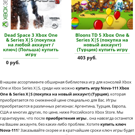
Dead Space 3 Xbox One
Bloons TD 5 Xbox One &
& Series X|S (покупка
Series X|S (покупка на
на любой аккаунт /
новый аккаунт)
ключ) (Польша) купить
(Турция) купить игру
игру
403 руб.
0 руб.
В нашем ассортименте обширная библиотека игр для консолей Xbox
One и Xbox Series X|S, среди них можно
купить игру Nova-111 Xbox
One & Series X|S (покупка на новый аккаунт) (Турция)
, которая
приобретается по сниженной цене специально для Вас. Игры
приобретаются в различных регионах: Аргентина, Турция, Европа,
США и многих других, по цене, ниже Российского Xbox Store. Мы
гарантируем, что после
приобретения игры
, она навсегда останется
на Вашем аккаунте, без каких-либо проблем. Хотите
купить ключ
Nova-111
? Заказывайте скорее и в кратчайшие сроки ключ игры будет