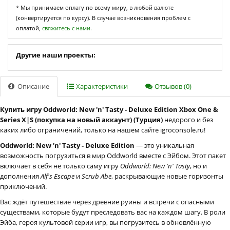
* Мы принимаем оплату по всему миру, в любой валюте
(конвертируется по курсу). В случае возникновения проблем с
оплатой,
свяжитесь с нами.
Другие наши проекты:
Описание
Характеристики
Отзывов (0)
Купить игру Oddworld: New 'n' Tasty - Deluxe Edition Xbox One &
Series X|S (покупка на новый аккаунт) (Турция)
недорого и без
каких либо ограничений, только на нашем сайте igroconsole.ru!
Oddworld: New 'n' Tasty - Deluxe Edition
— это уникальная
возможность погрузиться в мир Oddworld вместе с Эйбом. Этот пакет
включает в себя не только саму игру
Oddworld: New 'n' Tasty
, но и
дополнения
Alf's Escape
и
Scrub Abe
, раскрывающие новые горизонты
приключений.
Вас ждёт путешествие через древние руины и встречи с опасными
существами, которые будут преследовать вас на каждом шагу. В роли
Эйба, героя культовой серии игр, вы погрузитесь в обновлённую