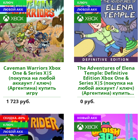
КЛЮЧ
КЛЮЧ
ЛЮБОЙ АКК
ЛЮБОЙ АКК
Caveman Warriors Xbox
The Adventures of Elena
One & Series X|S
Temple: Definitive
(покупка на любой
Edition Xbox One &
аккаунт / ключ)
Series X|S (покупка на
(Аргентина) купить
любой аккаунт / ключ)
игру
(Аргентина) купить
игру
1 723 руб.
0 руб.
СКИДКА -80%
НОВЫЙ АКК
КЛЮЧ
ЛЮБОЙ АКК