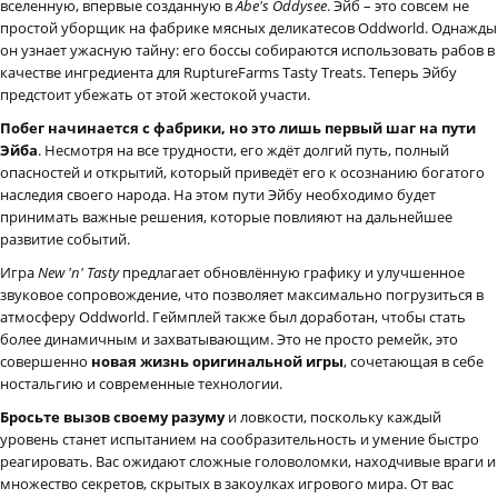
вселенную, впервые созданную в
Abe's Oddysee
. Эйб – это совсем не
простой уборщик на фабрике мясных деликатесов Oddworld. Однажды
он узнает ужасную тайну: его боссы собираются использовать рабов в
качестве ингредиента для RuptureFarms Tasty Treats. Теперь Эйбу
предстоит убежать от этой жестокой участи.
Побег начинается с фабрики, но это лишь первый шаг на пути
Эйба
. Несмотря на все трудности, его ждёт долгий путь, полный
опасностей и открытий, который приведёт его к осознанию богатого
наследия своего народа. На этом пути Эйбу необходимо будет
принимать важные решения, которые повлияют на дальнейшее
развитие событий.
Игра
New 'n' Tasty
предлагает обновлённую графику и улучшенное
звуковое сопровождение, что позволяет максимально погрузиться в
атмосферу Oddworld. Геймплей также был доработан, чтобы стать
более динамичным и захватывающим. Это не просто ремейк, это
совершенно
новая жизнь оригинальной игры
, сочетающая в себе
ностальгию и современные технологии.
Бросьте вызов своему разуму
и ловкости, поскольку каждый
уровень станет испытанием на сообразительность и умение быстро
реагировать. Вас ожидают сложные головоломки, находчивые враги и
множество секретов, скрытых в закоулках игрового мира. От вас