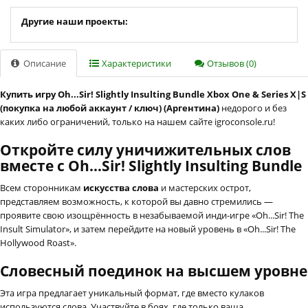
Другие наши проекты:
Описание
Характеристики
Отзывов (0)
Купить игру Oh...Sir! Slightly Insulting Bundle Xbox One & Series X|S
(покупка на любой аккаунт / ключ) (Аргентина)
недорого и без
каких либо ограничений, только на нашем сайте igroconsole.ru!
Откройте силу уничижительных слов
вместе с Oh...Sir! Slightly Insulting Bundle
Всем сторонникам
искусства слова
и мастерских острот,
представляем возможность, к которой вы давно стремились —
проявите свою изощрённость в незабываемой инди-игре «Oh...Sir! The
Insult Simulator», и затем перейдите на новый уровень в «Oh...Sir! The
Hollywood Roast».
Словесный поединок на высшем уровне
Эта игра предлагает уникальный формат, где вместо кулаков
используются слова. Участвуйте в боях, где только ваша