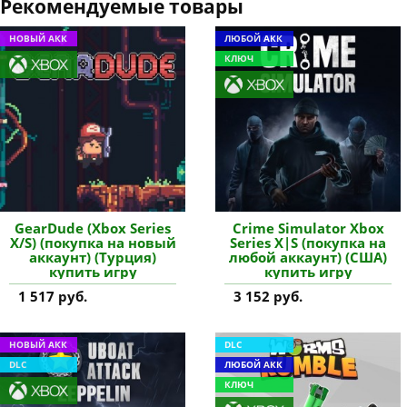
Рекомендуемые товары
НОВЫЙ АКК
ЛЮБОЙ АКК
КЛЮЧ
GearDude (Xbox Series
Crime Simulator Xbox
X/S) (покупка на новый
Series X|S (покупка на
аккаунт) (Турция)
любой аккаунт) (США)
купить игру
купить игру
1 517 руб.
3 152 руб.
НОВЫЙ АКК
DLC
DLC
ЛЮБОЙ АКК
КЛЮЧ