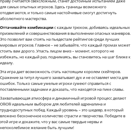
праву считается свехсложным, станет достойным испытанием даже
для самых опытных игроков. Здесь границы возможного
отодвигаются, и только самые настойчивые смогут достигнуть
абсолютного мастерства.
Оттачивайте комбинации
с каждым трюком, добиваясь идеальных
приземлений и совершенствования в выполнении опасных маневров.
Это позволит вам стоять на пьедестале рейтингов среди лучших
мировых игроков. Главное – не забывайте, что каждый промах может
стоить вам дорого. Упасть лицом вниз – момент, которого не
избежать, но каждый раз, поднимаясь, вы становитесь на шаг ближе к
идеалу.
Эта игра дает возможность стать настоящим королем скейтеров.
Сражение за титул лучшего захватывает дух и не оставляет места для
ошибок. Только самые умелые игроки сумеют справиться с
поставленными задачами и доказать, что находятся на пике славы.
Захватывающая атмосфера и динамичный игровой процесс делают
OlliOlli идеальным выбором для любителей адреналина и
труднодоступных побед. Каждый уровень – это шедевр, в который
вложено бесконечное количество страсти и творчества. Победите в
этой игре и докажите, что у вас самые твердые нервы и
непоколебимое желание быть лучшим!