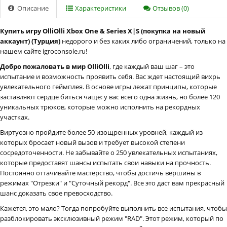
Описание
Характеристики
Отзывов (0)
Купить игру OlliOlli Xbox One & Series X|S (покупка на новый
аккаунт) (Турция)
недорого и без каких либо ограничений, только на
нашем сайте igroconsole.ru!
Добро пожаловать в мир OlliOlli
, где каждый ваш шаг – это
испытание и возможность проявить себя. Вас ждет настоящий вихрь
увлекательного геймплея. В основе игры лежат принципы, которые
заставляют сердце биться чаще: у вас всего одна жизнь, но более 120
уникальных трюков, которые можно исполнить на рекордных
участках.
Виртуозно пройдите более 50 изощренных уровней, каждый из
которых бросает новый вызов и требует высокой степени
сосредоточенности. Не забывайте о 250 увлекательных испытаниях,
которые предоставят шансы испытать свои навыки на прочность.
Постоянно оттачивайте мастерство, чтобы достичь вершины в
режимах "Отрезки" и "Суточный рекорд". Все это даст вам прекрасный
шанс доказать свое превосходство.
Кажется, это мало? Тогда попробуйте выполнить все испытания, чтобы
разблокировать эксклюзивный режим "RAD". Этот режим, который по