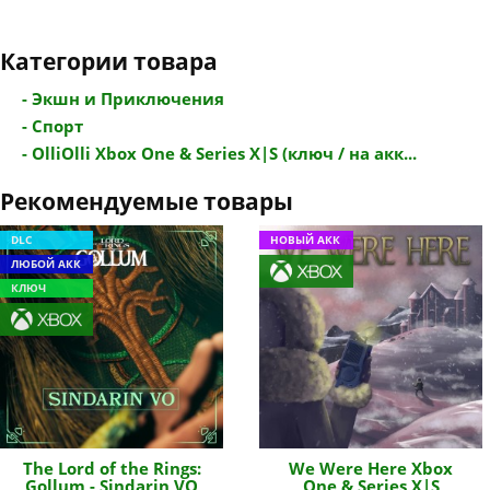
Категории товара
- Экшн и Приключения
- Спорт
- OlliOlli Xbox One & Series X|S (ключ / на акк...
Рекомендуемые товары
DLC
НОВЫЙ АКК
ЛЮБОЙ АКК
КЛЮЧ
The Lord of the Rings:
We Were Here Xbox
Gollum - Sindarin VO
One & Series X|S