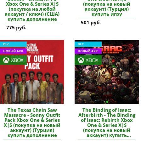
Xbox One & Series X|S
(покупка на новый
(покупка на любой
аккаунт) (Турция)
аккаунт / ключ) (США)
купить игру
купить дополнение
501 руб.
775 руб.
DLC
DLC
НОВЫЙ АКК
НОВЫЙ АКК
The Texas Chain Saw
The Binding of Isaac:
Massacre - Sonny Outfit
Afterbirth - The Binding
Pack Xbox One & Series
of Isaac: Rebirth Xbox
X|S (покупка на новый
One & Series X|S
аккаунт) (Турция)
(покупка на новый
купить дополнение
аккаунт) купить
дополнение