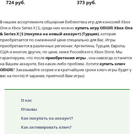
724 руб.
373 руб.
В нашем ассортименте обширная библиотека игр для консолей Xbox
One и Xbox Series X|S, среди них можно
купить игру OlliOlli Xbox One
& Series X|S (покупка на новый аккаунт) (Турция)
, которая
приобретается по сниженной цене специально для Вас. Игры
приобретаются в различных регионах: Аргентина, Турция, Европа,
США и многих других, по цене, ниже Российского Xbox Store. Мы
гарантируем, что после
приобретения игры
, она навсегда останется
на Вашем аккаунте, без каких-либо проблем. Хотите
купить ключ
OlliOlli
? Заказывайте скорее и в кратчайшие сроки ключ игры будет у
вас на почте) И заранее, приятной Вам игры)
О нас
Отзывы
Как покупать на аккаунт?
Как активировать ключ?