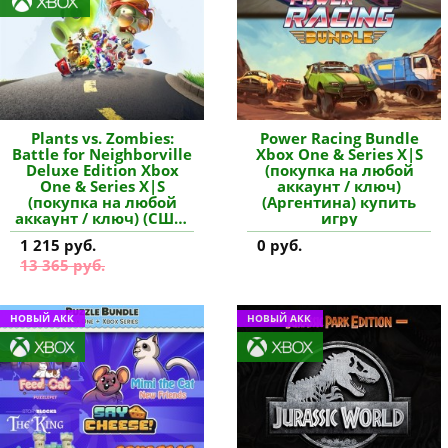
Plants vs. Zombies:
Power Racing Bundle
Battle for Neighborville
Xbox One & Series X|S
Deluxe Edition Xbox
(покупка на любой
One & Series X|S
аккаунт / ключ)
(покупка на любой
(Аргентина) купить
аккаунт / ключ) (США)
игру
купить игру
1 215 руб.
0 руб.
13 365 руб.
НОВЫЙ АКК
НОВЫЙ АКК