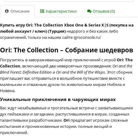
Описание
Характеристики
Отзывов (0)
Купить игру Ori: The Collection Xbox One & Series X|S (покупка на
любой аккаунт / ключ) (Турция)
недорого и без каких либо
ограничений, только на нашем сайте igroconsole.ru!
Ori: The Collection – Собрание шедевров
Погрузитесь в завораживающий мир приключений с игрой
Ori: The
Collection
, включающей два невероятных произведения:
Ori and the
Blind Forest: Definitive Edition
и
Ori and the Will of the Wisps
. Этот сборник
приглашает вас отправиться в волшебное путешествие вместе с
маленьким и отважным духом по живописным мирам Нибела и
Нивена.
Уникальные приключения в чарующих мирах
Вас ждут незабываемые и трогательные встречи с захватывающими
дух пейзажами и загадками, распустившимися в мирах, созданных
талантливыми разработчиками.
Ori
предлагает игрокам сложные
испытания и проникновенные истории, полные эмоций и
приключений.