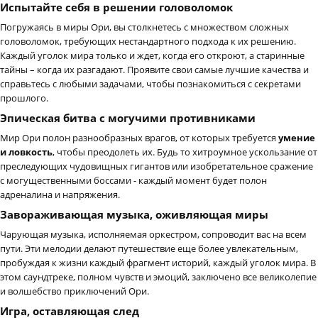
Испытайте себя в решении головоломок
Погружаясь в миры Ори, вы столкнетесь с множеством сложных
головоломок, требующих нестандартного подхода к их решению.
Каждый уголок мира только и ждет, когда его откроют, а старинные
тайны – когда их разгадают. Проявите свои самые лучшие качества и
справьтесь с любыми задачами, чтобы познакомиться с секретами
прошлого.
Эпическая битва с могучими противниками
Мир Ори полон разнообразных врагов, от которых требуется
умение
и ловкость
, чтобы преодолеть их. Будь то хитроумное ускользание от
преследующих чудовищных гигантов или изобретательное сражение
с могущественными боссами - каждый момент будет полон
адреналина и напряжения.
Завораживающая музыка, оживляющая миры
Чарующая музыка, исполняемая оркестром, сопроводит вас на всем
пути. Эти мелодии делают путешествие еще более увлекательным,
пробуждая к жизни каждый фрагмент историй, каждый уголок мира. В
этом саундтреке, полном чувств и эмоций, заключено все великолепие
и волшебство приключений Ори.
Игра, оставляющая след