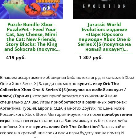
Puzzle Bundle Xbox -
Jurassic World
PuzzlePet - Feed Your
Evolution: издание
Cat, Say Cheese, Mimi
«Парк Юрского
the Cat: New Friends,
периода» Xbox One &
Story Blocks: The King
Series X|S (покупка на
and Sokocrab (покупка
новый аккаунт)
на новый аккаунт)
(Турция) купить игру
419 руб.
1 307 руб.
(Турция) купить игру
В нашем ассортименте обширная библиотека игр для консолей Xbox
One и Xbox Series X|S, среди них можно
купить игру Ori: The
Collection Xbox One & Series X|S (покупка на любой аккаунт /
ключ) (Турция)
, которая приобретается по сниженной цене
специально для Вас. Игры приобретаются в различных регионах:
Аргентина, Турция, Европа, США и многих других, по цене, ниже
Российского Xbox Store. Мы гарантируем, что после
приобретения
игры
, она навсегда останется на Вашем аккаунте, без каких-либо
проблем. Хотите
купить ключ Ori: The Collection
? Заказывайте
скорее и в кратчайшие сроки ключ игры будет у вас на почте) И