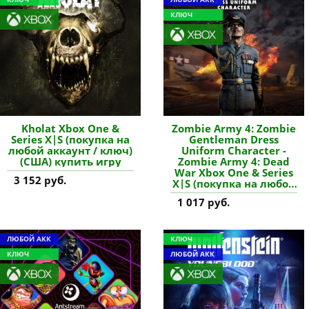
КЛЮЧ
Kholat Xbox One &
Zombie Army 4: Zombie
Series X|S (покупка на
Gentleman Dress
любой аккаунт / ключ)
Uniform Character -
(США) купить игру
Zombie Army 4: Dead
War Xbox One & Series
3 152 руб.
X|S (покупка на любой
аккаунт / ключ) (США)
1 017 руб.
купить дополнение
ЛЮБОЙ АКК
КЛЮЧ
КЛЮЧ
ЛЮБОЙ АКК