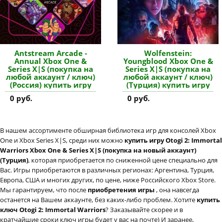
Antstream Arcade -
Wolfenstein:
Annual Xbox One &
Youngblood Xbox One &
Series X|S (покупка на
Series X|S (покупка на
любой аккаунт / ключ)
любой аккаунт / ключ)
(Россия) купить игру
(Турция) купить игру
0 руб.
0 руб.
В нашем ассортименте обширная библиотека игр для консолей Xbox
One и Xbox Series X|S, среди них можно
купить игру Otogi 2: Immortal
Warriors Xbox One & Series X|S (покупка на новый аккаунт)
(Турция)
, которая приобретается по сниженной цене специально для
Вас. Игры приобретаются в различных регионах: Аргентина, Турция,
Европа, США и многих других, по цене, ниже Российского Xbox Store.
Мы гарантируем, что после
приобретения игры
, она навсегда
останется на Вашем аккаунте, без каких-либо проблем. Хотите
купить
ключ Otogi 2: Immortal Warriors
? Заказывайте скорее и в
кратчайшие сроки ключ игры будет у вас на почте) И заранее,