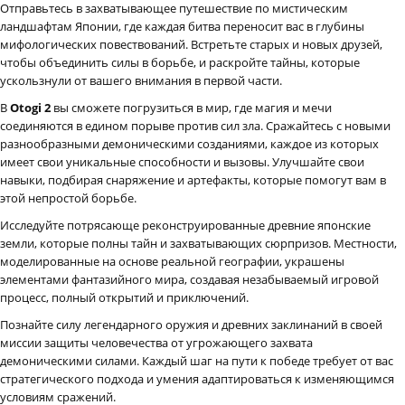
Отправьтесь в захватывающее путешествие по мистическим
ландшафтам Японии, где каждая битва переносит вас в глубины
мифологических повествований. Встретьте старых и новых друзей,
чтобы объединить силы в борьбе, и раскройте тайны, которые
ускользнули от вашего внимания в первой части.
В
Otogi 2
вы сможете погрузиться в мир, где магия и мечи
соединяются в едином порыве против сил зла. Сражайтесь с новыми
разнообразными демоническими созданиями, каждое из которых
имеет свои уникальные способности и вызовы. Улучшайте свои
навыки, подбирая снаряжение и артефакты, которые помогут вам в
этой непростой борьбе.
Исследуйте потрясающе реконструированные древние японские
земли, которые полны тайн и захватывающих сюрпризов. Местности,
моделированные на основе реальной географии, украшены
элементами фантазийного мира, создавая незабываемый игровой
процесс, полный открытий и приключений.
Познайте силу легендарного оружия и древних заклинаний в своей
миссии защиты человечества от угрожающего захвата
демоническими силами. Каждый шаг на пути к победе требует от вас
стратегического подхода и умения адаптироваться к изменяющимся
условиям сражений.