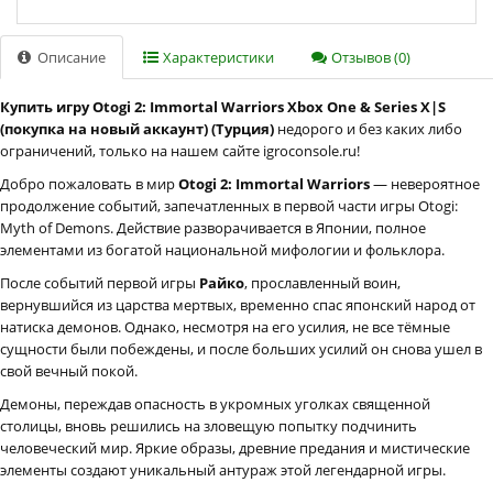
Описание
Характеристики
Отзывов (0)
Купить игру Otogi 2: Immortal Warriors Xbox One & Series X|S
(покупка на новый аккаунт) (Турция)
недорого и без каких либо
ограничений, только на нашем сайте igroconsole.ru!
Добро пожаловать в мир
Otogi 2: Immortal Warriors
— невероятное
продолжение событий, запечатленных в первой части игры Otogi:
Myth of Demons. Действие разворачивается в Японии, полное
элементами из богатой национальной мифологии и фольклора.
После событий первой игры
Райко
, прославленный воин,
вернувшийся из царства мертвых, временно спас японский народ от
натиска демонов. Однако, несмотря на его усилия, не все тёмные
сущности были побеждены, и после больших усилий он снова ушел в
свой вечный покой.
Демоны, переждав опасность в укромных уголках священной
столицы, вновь решились на зловещую попытку подчинить
человеческий мир. Яркие образы, древние предания и мистические
элементы создают уникальный антураж этой легендарной игры.