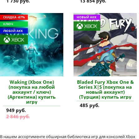
1 730 руб.
13 854 руб.
СКИДКА -67%
НОВЫЙ АКК
КЛЮЧ
ЛЮБОЙ АКК
Waking (Xbox One)
Bladed Fury Xbox One &
(покупка на любой
Series X|S (покупка на
аккаунт / ключ)
новый аккаунт)
(Аргентина) купить
(Турция) купить игру
игру
485 руб.
949 руб.
2 846 руб.
В нашем ассортименте обширная библиотека игр для консолей Xbox