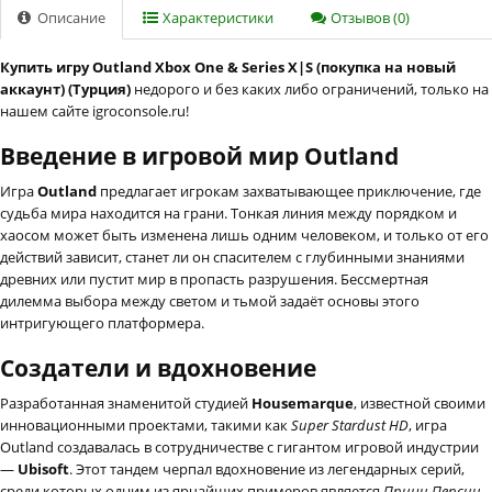
Описание
Характеристики
Отзывов (0)
Купить игру Outland Xbox One & Series X|S (покупка на новый
аккаунт) (Турция)
недорого и без каких либо ограничений, только на
нашем сайте igroconsole.ru!
Введение в игровой мир Outland
Игра
Outland
предлагает игрокам захватывающее приключение, где
судьба мира находится на грани. Тонкая линия между порядком и
хаосом может быть изменена лишь одним человеком, и только от его
действий зависит, станет ли он спасителем с глубинными знаниями
древних или пустит мир в пропасть разрушения. Бессмертная
дилемма выбора между светом и тьмой задаёт основы этого
интригующего платформера.
Создатели и вдохновение
Разработанная знаменитой студией
Housemarque
, известной своими
инновационными проектами, такими как
Super Stardust HD
, игра
Outland создавалась в сотрудничестве с гигантом игровой индустрии
—
Ubisoft
. Этот тандем черпал вдохновение из легендарных серий,
среди которых одним из ярчайших примеров является
Принц Персии
.