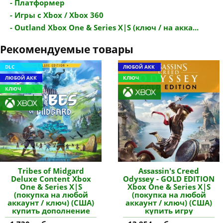
- Платформер
- Игры с Xbox / Xbox 360
- Outland Xbox One & Series X|S (ключ / на акка...
Рекомендуемые товары
DLC
ЛЮБОЙ АКК
ЛЮБОЙ АКК
КЛЮЧ
КЛЮЧ
Tribes of Midgard
Assassin's Creed
Deluxe Content Xbox
Odyssey - GOLD EDITION
One & Series X|S
Xbox One & Series X|S
(покупка на любой
(покупка на любой
аккаунт / ключ) (США)
аккаунт / ключ) (США)
купить дополнение
купить игру