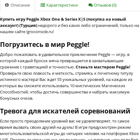
Описание
Характеристики
Отзывов (0)
Купить игру Peggle Xbox One & Series X|S (покупка на новый
аккаунт) (Турция)
недорого и без каких либо ограничений, только на
нашем сайте igroconsole.ru!
Погрузитесь в мир Peggle!
Добро пожаловать в удивительное приключение Peggle — игру, в
которой каждый бросок мяча превращается в захватывающее
сражение с гравитацией и точностью.
Станьте мастером Peggle!
Проверьте свою ловкость и меткость, стремясь к почетному титулу
истинного мастера! Вас ждет 55 уникальных уровней, на каждом из
которых вы сможете использовать 10 мистических Магических
Способностей, чтобы достичь совершенства и набрать максимум
бонусных очков.
Тревога для искателей соревнований
Если просто преодоление уровней вас не удовлетворяет, то самое
время вызвать своих друзей на дуэль! В игре предусмотрен режим
многопользовательской игры до четырех человек на платформе Xbox
LIVE. Проверьте свои навыки, столкнувшись на виртуальном поле боя