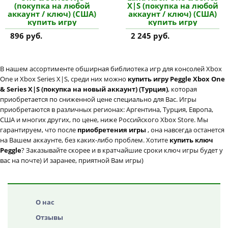
(покупка на любой
X|S (покупка на любой
аккаунт / ключ) (США)
аккаунт / ключ) (США)
купить игру
купить игру
896 руб.
2 245 руб.
В нашем ассортименте обширная библиотека игр для консолей Xbox
One и Xbox Series X|S, среди них можно
купить игру Peggle Xbox One
& Series X|S (покупка на новый аккаунт) (Турция)
, которая
приобретается по сниженной цене специально для Вас. Игры
приобретаются в различных регионах: Аргентина, Турция, Европа,
США и многих других, по цене, ниже Российского Xbox Store. Мы
гарантируем, что после
приобретения игры
, она навсегда останется
на Вашем аккаунте, без каких-либо проблем. Хотите
купить ключ
Peggle
? Заказывайте скорее и в кратчайшие сроки ключ игры будет у
вас на почте) И заранее, приятной Вам игры)
О нас
Отзывы