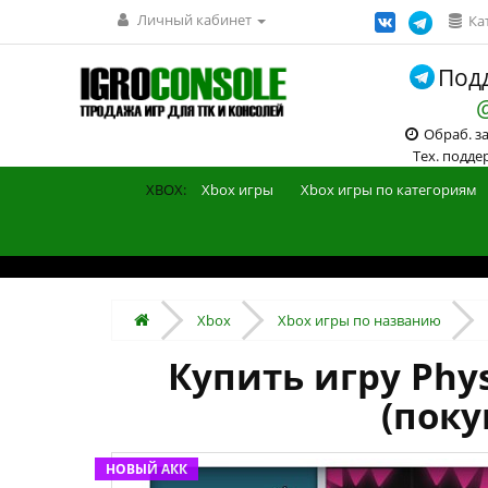
Личный кабинет
Ка
Подд
Обраб. зак
Тех. поддерж
XBOX:
Xbox игры
Xbox игры по категориям
Xbox
Xbox игры по названию
Купить игру Phys
(поку
НОВЫЙ АКК