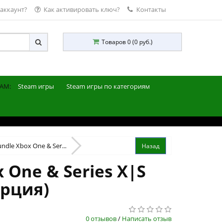
 аккаунт?
Как активировать ключ?
Контакты
Товаров 0 (0 руб.)
AM:
Steam игры
Steam игры по категориям
undle Xbox One & Ser...
 One & Series X|S
урция)
0 отзывов
/
Написать отзыв