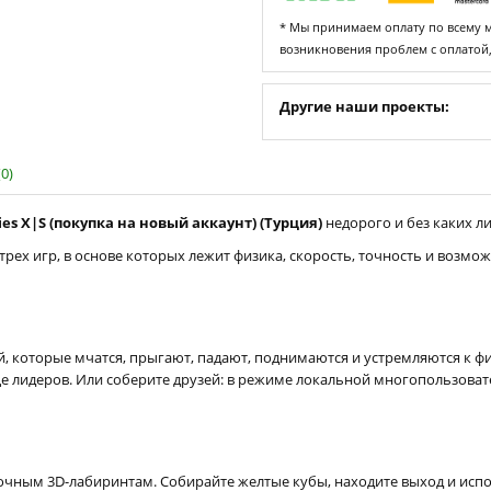
* Мы принимаем оплату по всему ми
возникновения проблем с оплатой
Другие наши проекты:
0)
ies X|S (покупка на новый аккаунт) (Турция)
недорого и без каких ли
трех игр, в основе которых лежит физика, скорость, точность и возм
, которые мчатся, прыгают, падают, поднимаются и устремляются к ф
е лидеров. Или соберите друзей: в режиме локальной многопользоват
чным 3D-лабиринтам. Собирайте желтые кубы, находите выход и испол