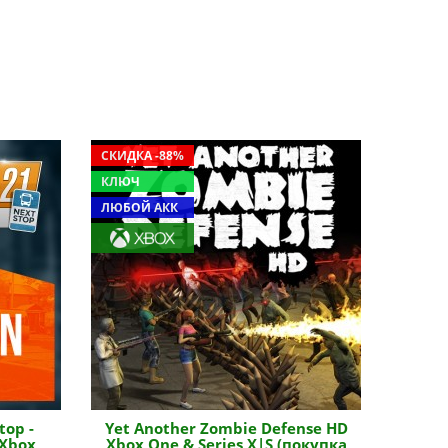
СКИДКА -88%
КЛЮЧ
ЛЮБОЙ АКК
top -
Yet Another Zombie Defense HD
 Xbox
Xbox One & Series X|S (покупка