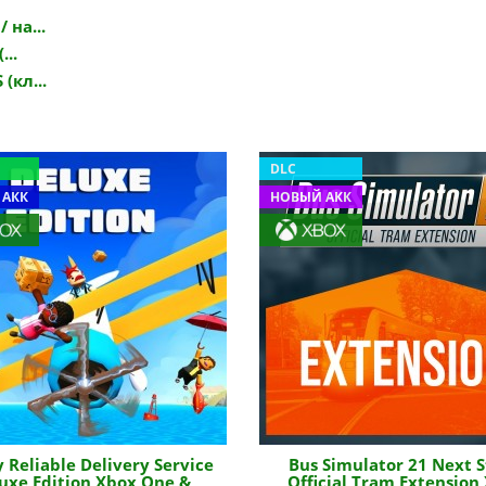
 на...
...
(кл...
DLC
 АКК
НОВЫЙ АКК
y Reliable Delivery Service
Bus Simulator 21 Next S
uxe Edition Xbox One &
Official Tram Extension