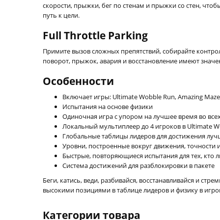
скорости, прыжки, бег по стенам и прыжки со стен, что
путь к цели.
Full Throttle Parking
Примите вызов сложных препятствий, собирайте контро
поворот, прыжок, авария и восстановление имеют значен
Особенности
Включает игры: Ultimate Wobble Run, Amazing Maze и
Испытания на основе физики
Одиночная игра с упором на лучшее время во всех
Локальный мультиплеер до 4 игроков в Ultimate W
Глобальные таблицы лидеров для достижения луч
Уровни, построенные вокруг движения, точности 
Быстрые, повторяющиеся испытания для тех, кто 
Система достижений для разблокировки в пакете
Беги, катись, веди, разбивайся, восстанавливайся и стр
высокими позициями в таблице лидеров и физику в игро
Категории товара