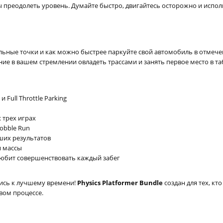
бы преодолеть уровень. Думайте быстро, двигайтесь осторожно и испол
льные точки и как можно быстрее паркуйте свой автомобиль в отмече
ие в вашем стремлении овладеть трассами и занять первое место в та
 Full Throttle Parking
 трех играх
obble Run
ших результатов
и массы
любит совершенствовать каждый забег
емись к лучшему времени!
Physics Platformer Bundle
создан для тех, кт
вом процессе.