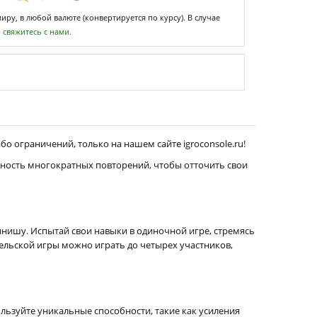
ру, в любой валюте (конвертируется по курсу). В случае
,
свяжитесь с нами.
бо ограничений, только на нашем сайте igroconsole.ru!
ожность многократных повторений, чтобы отточить свои
инишу. Испытай свои навыки в одиночной игре, стремясь
ельской игры можно играть до четырех участников,
ьзуйте уникальные способности, такие как усиления