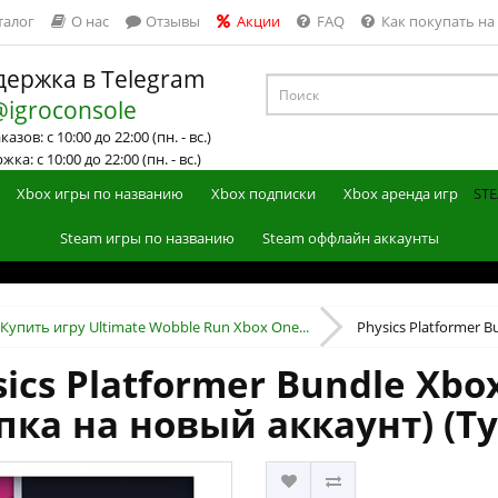
талог
О нас
Отзывы
Акции
FAQ
Как покупать на
ержка в Telegram
@igroconsole
азов: с 10:00 до 22:00 (пн. - вс.)
ка: с 10:00 до 22:00 (пн. - вс.)
Xbox игры по названию
Xbox подписки
Xbox аренда игр
STE
Steam игры по названию
Steam оффлайн аккаунты
Купить игру Ultimate Wobble Run Xbox One...
Physics Platformer B
ics Platformer Bundle Xbox
пка на новый аккаунт) (Т