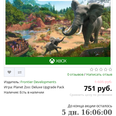
0 отзывов
/
Написать отзыв
1 605 руб.
Издатель:
Frontier Developments
751 руб.
Игра: Planet Zoo: Deluxe Upgrade Pack
Наличие: Есть в наличии
Сравнить цену по регионам
До конца акции осталось
5
дн.
16
:
05
:
59