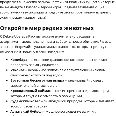
предлагает множество возможностей и уникальных существ, которые
вы не найдете в базовой версии игры. Создайте захватывающие
зоологические экспозиции и подарите своим посетителям встречу с
экзотическими животными!
Откройте мир редких животных
С Deluxe Upgrade Pack вы можете значительно расширить
ассортимент своих подопечных и добавить новых обитателей в ваш
зоопарк. Встречайте удивительных животных, которые принесут
оживление и новизну в ваши владения:
Капибара
– элегантное травоядное, которое предпочитает
проводить время у водоемов.
Утконос
– необычное животное с впечатляющим клювом,
способное охотиться под водой.
Восточная бескоготная выдра
– талантливый пловец с
выразительной внешностью.
Крокодиловый кайман
– хозяин пресных водоемов, перед
которым трудно не замереть в восхищении.
Суданский козёл
– символ дикой природы, который вызывает
восторг своей грацией.
Азиатский буйвол
– мощное воплощение величия,