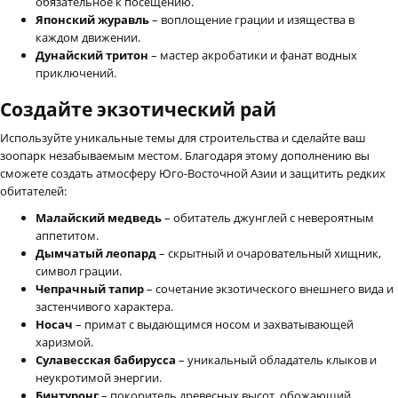
обязательное к посещению.
Японский журавль
– воплощение грации и изящества в
каждом движении.
Дунайский тритон
– мастер акробатики и фанат водных
приключений.
Создайте экзотический рай
Используйте уникальные темы для строительства и сделайте ваш
зоопарк незабываемым местом. Благодаря этому дополнению вы
сможете создать атмосферу Юго-Восточной Азии и защитить редких
обитателей:
Малайский медведь
– обитатель джунглей с невероятным
аппетитом.
Дымчатый леопард
– скрытный и очаровательный хищник,
символ грации.
Чепрачный тапир
– сочетание экзотического внешнего вида и
застенчивого характера.
Носач
– примат с выдающимся носом и захватывающей
харизмой.
Сулавесская бабирусса
– уникальный обладатель клыков и
неукротимой энергии.
Бинтуронг
– покоритель древесных высот, обожающий