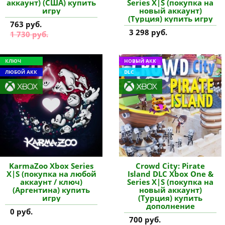
аккаунт) (США) купить
Series X|S (покупка на
игру
новый аккаунт)
(Турция) купить игру
763 руб.
3 298 руб.
1 730 руб.
КЛЮЧ
НОВЫЙ АКК
ЛЮБОЙ АКК
DLC
KarmaZoo Xbox Series
Crowd City: Pirate
X|S (покупка на любой
Island DLC Xbox One &
аккаунт / ключ)
Series X|S (покупка на
(Аргентина) купить
новый аккаунт)
игру
(Турция) купить
дополнение
0 руб.
700 руб.