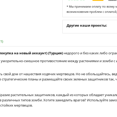
* Мы принимаем оплату по всему ми
возникновения проблем с оплатой
Другие наши проекты:
1)
 (покупка на новый аккаунт) (Турция)
недорого и без каких либо огран
уморительно-смешное противостояние между растениями и зомби с игр
ь свой дом от нашествия ходячих мертвецов. Но не обольщайтесь, вед
е стратегические планы и размещайте своих зеленых защитников так, 
разие растительных защитников, каждый из которых обладает уникаль
ив различных типов зомби. Хотите замедлить врагов? Используйте за
 стойких мертвецов.