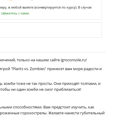
ру, в любой валюте (конвертируется по курсу). В случае
,
свяжитесь с нами.
ичений, только на нашем сайте igroconsole.ru!
ой "Plants vs. Zombies" принесет вам море радости и
ь зомби тоже не так просты. Они приходят толпами, и
чтобы ни один зомби не смог приблизиться!
ными способностями. Вам предстоит изучить, как
мороженные горохострелы. Желаете нанести губительный