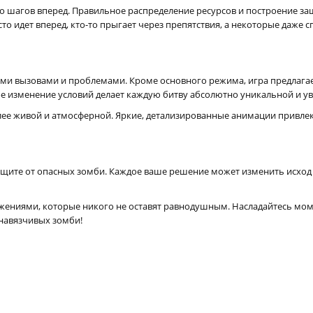
олько шагов вперед. Правильное распределение ресурсов и построение 
о идет вперед, кто-то прыгает через препятствия, а некоторые даже с
ыми вызовами и проблемами. Кроме основного режима, игра предлага
е изменение условий делает каждую битву абсолютно уникальной и у
лее живой и атмосферной. Яркие, детализированные анимации привл
 защите от опасных зомби. Каждое ваше решение может изменить исход
сражениями, которые никого не оставят равнодушным. Насладайтесь мо
навязчивых зомби!