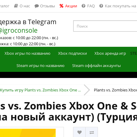
талог
О нас
Отзывы
Акции
FAQ
Как покупать на
ержка в Telegram
@igroconsole
азов: с 10:00 до 22:00 (пн. - вс.)
ка: с 10:00 до 22:00 (пн. - вс.)
Xbox игры по названию
Xbox подписки
Xbox аренда игр
STE
Steam игры по названию
Steam оффлайн аккаунты
Купить игру Plants vs. Zombies Xbox One ...
Plants vs. Zombies Xbox
s vs. Zombies Xbox One & S
на новый аккаунт) (Турция