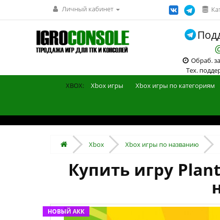
Личный кабинет
Ка
Подд
Обраб. зак
Тех. поддерж
XBOX:
Xbox игры
Xbox игры по категориям
Xbox
Xbox игры по названию
Купить игру Plant
НОВЫЙ АКК