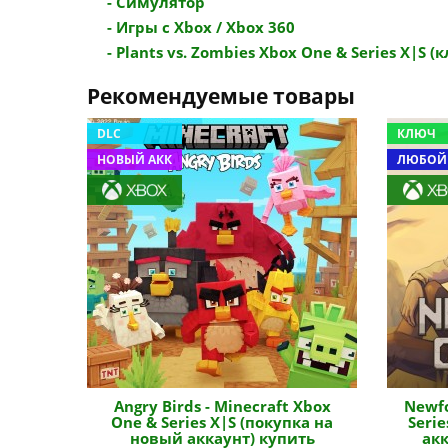
- Симулятор
- Игры с Xbox / Xbox 360
- Plants vs. Zombies Xbox One & Series X|S (к
Рекомендуемые товары
DLC
КЛЮЧ
НОВЫЙ АКК
ЛЮБОЙ
Angry Birds - Minecraft Xbox
Newfo
One & Series X|S (покупка на
Seri
новый аккаунт) купить
акк