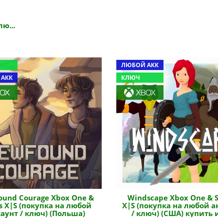
лю...
ЛЮБОЙ АКК
 АКК
КЛЮЧ
und Courage Xbox One &
Windscape Xbox One & S
es X|S (покупка на любой
X|S (покупка на любой а
аунт / ключ) (Польша)
/ ключ) (США) купить 