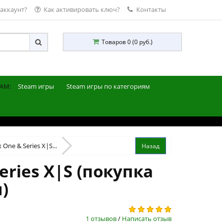
 аккаунт?
Как активировать ключ?
Контакты
Товаров 0 (0 руб.)
AM:
Steam игры
Steam игры по категориям
 One & Series X|S...
eries X|S (покупка
)
1 отзывов
/
Написать отзыв