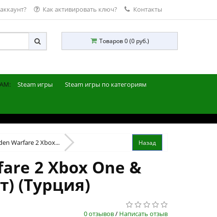
 аккаунт?
Как активировать ключ?
Контакты
Товаров 0 (0 руб.)
AM:
Steam игры
Steam игры по категориям
den Warfare 2 Xbox...
fare 2 Xbox One &
т) (Турция)
0 отзывов
/
Написать отзыв