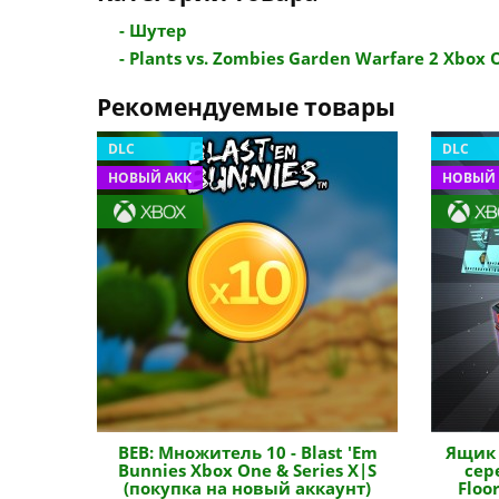
- Шутер
- Plants vs. Zombies Garden Warfare 2 Xbox O
Рекомендуемые товары
DLC
DLC
НОВЫЙ АКК
НОВЫЙ 
BEB: Множитель 10 - Blast 'Em
Ящик 
Bunnies Xbox One & Series X|S
сер
(покупка на новый аккаунт)
Floo