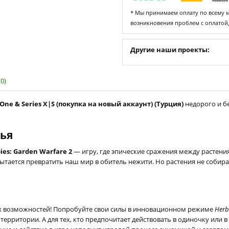
* Мы принимаем оплату по всему ми
возникновения проблем с оплатой
Другие наши проекты:
0)
 One & Series X|S (покупка на новый аккаунт) (Турция)
недорого и бе
лья
bies: Garden Warfare 2
— игру, где эпические сражения между растени
ытается превратить наш мир в обитель нежити. Но растения не собира
ных возможностей! Попробуйте свои силы в инновационном режиме
Herb
 территории. А для тех, кто предпочитает действовать в одиночку или