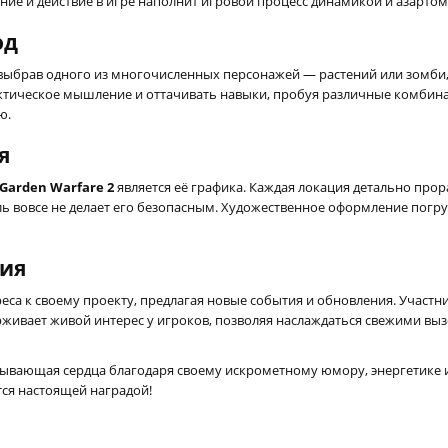
ие и действие в игре наполнит игровой процесс динамикой и азартом
од
, выбрав одного из многочисленных персонажей — растений или зомб
актическое мышление и оттачивать навыки, пробуя различные комбина
ю.
я
: Garden Warfare 2
является её графика. Каждая локация детально про
ль вовсе не делает его безопасным. Художественное оформление погр
тия
еса к своему проекту, предлагая новые события и обновления. Участн
ерживает живой интерес у игроков, позволяя наслаждаться свежими в
вывающая сердца благодаря своему искрометному юмору, энергетике 
тся настоящей наградой!