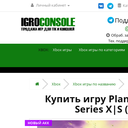
Личный кабинет
Ка
Подд
Обраб. зак
Тех. поддерж
XBOX:
Xbox игры
Xbox игры по категориям
Xbox
Xbox игры по названию
Купить игру Plan
Series X|S
НОВЫЙ АКК