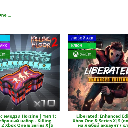
ne ...
ЛЮБОЙ АКК
АКК
КЛЮЧ
с эмодзи Horzine | тип 1:
Liberated: Enhanced Ed
ебряный набор - Killing
Xbox One & Series X|S (п
r 2 Xbox One & Series X|S
на любой аккаунт / к