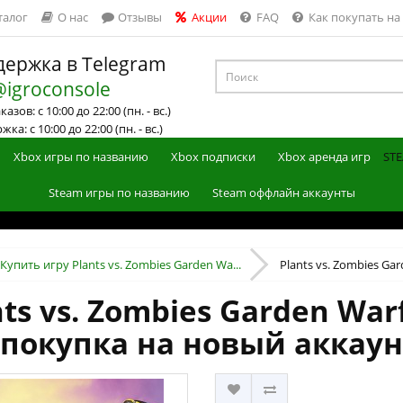
талог
О нас
Отзывы
Акции
FAQ
Как покупать на
ержка в Telegram
@igroconsole
азов: с 10:00 до 22:00 (пн. - вс.)
ка: с 10:00 до 22:00 (пн. - вс.)
Xbox игры по названию
Xbox подписки
Xbox аренда игр
STE
Steam игры по названию
Steam оффлайн аккаунты
Купить игру Plants vs. Zombies Garden Wa...
Plants vs. Zombies Gar
ts vs. Zombies Garden War
 (покупка на новый аккаун