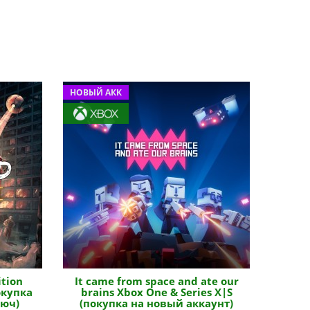
НОВЫЙ АКК
ition
It came from space and ate our
окупка
brains Xbox One & Series X|S
люч)
(покупка на новый аккаунт)