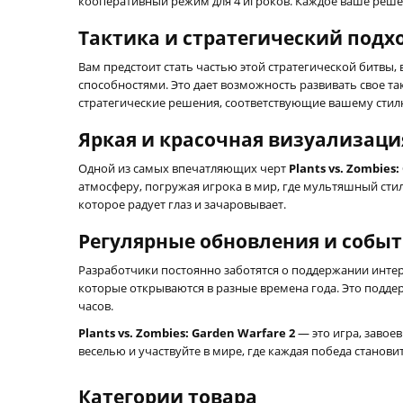
кооперативный режим для 4 игроков. Каждое ваше решен
Тактика и стратегический подх
Вам предстоит стать частью этой стратегической битвы
способностями. Это дает возможность развивать свое т
стратегические решения, соответствующие вашему стил
Яркая и красочная визуализаци
Одной из самых впечатляющих черт
Plants vs. Zombies
атмосферу, погружая игрока в мир, где мультяшный сти
которое радует глаз и зачаровывает.
Регулярные обновления и собы
Разработчики постоянно заботятся о поддержании интер
которые открываются в разные времена года. Это подд
часов.
Plants vs. Zombies: Garden Warfare 2
— это игра, завое
веселью и участвуйте в мире, где каждая победа станови
Категории товара