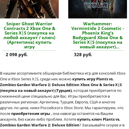
Sniper Ghost Warrior
Warhammer:
Contracts 2 Xbox One &
Vermintide 2 Cosmetic -
Series X|S (покупка на
Phoenix King's
любой аккаунт / ключ)
Bodyguard Xbox One &
(Аргентина) купить
Series X|S (покупка на
игру
новый аккаунт)
(Турция) купить
2 098 руб.
328 руб.
дополнение
В нашем ассортименте обширная библиотека игр для консолей Xbox
One и Xbox Series X|S, среди них можно
купить игру Plants vs.
Zombies Garden Warfare 2: Deluxe Edition Xbox One & Series X|S
(покупка на новый аккаунт) (Турция)
, которая приобретается по
сниженной цене специально для Вас. Игры приобретаются в
различных регионах: Аргентина, Турция, Европа, США и многих
других, по цене, ниже Российского Xbox Store. Мы гарантируем, что
после
приобретения игры
, она навсегда останется на Вашем
аккаунте, без каких-либо проблем. Хотите
купить ключ Plants vs.
Zombies Garden Warfare 2: Deluxe Edition
? Заказывайте скорее и в